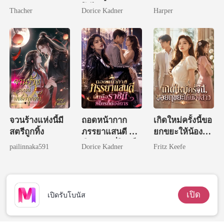
โอไร้พ่าย
Thacher
Dorice Kadner
Harper
จวนร้างแห่งนี้มี
ถอดหน้ากาก
เกิดใหม่ครั้งนี้ขอ
สตรีถูกทิ้ง
ภรรยาแสนดี ฉัน
ยกขยะให้น้อง
คือราชินีที่ใครก็
สาว
pailinnaka591
Dorice Kadner
Fritz Keefe
ต้องการ
เปิด
เปิดรับโบนัส