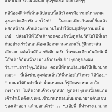
ือดเลือดพล่านจนผมเริ่มรู้สึกกระสัน
เสียวอย่างอัตโนมัติเลยทีเดียวครับ ในขณะเดียวกันสักพักพี่
โอ๊กเค้าก็ก้มหน้าลงมาแล้วกระซิบข้างๆกกหูของผม
ว่า..??“..อ่าาร์ๆๆ..ไอ้น้อง ตอนนี้พี่ท่อนเอ็นแข็งโป๊เสียวมาก
เลยว่ะ นี่เอ็งช่วยดูดท่อนเอ็นให้พี่หน่อยได