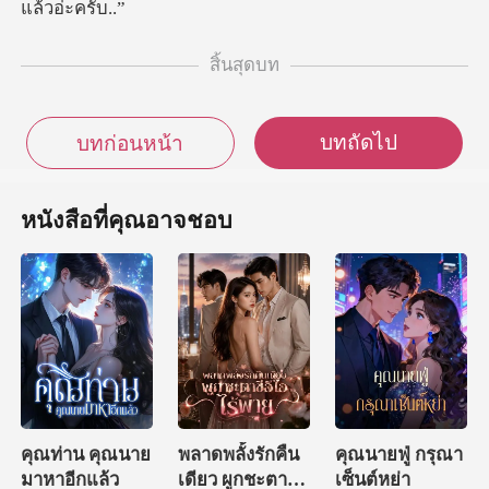
สิ้นสุดบท
บทถัดไป
บทก่อนหน้า
หนังสือที่คุณอาจชอบ
คุณท่าน คุณนาย
พลาดพลั้งรักคืน
คุณนายฟู่ กรุณา
มาหาอีกแล้ว
เดียว ผูกชะตาซีอี
เซ็นต์หย่า