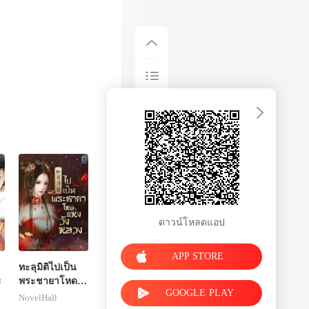
ดาวน์โหลดแอป
APP STORE
ทะลุมิติไปเป็น
ะ
พระชายาโหด
GOOGLE PLAY
แห่งวังหลวง
NovelHall