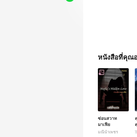
หนังสือที่คุ
ซ่อนสวาท
ค
มาเฟีย
แ
มณีน้ำเพชร
T