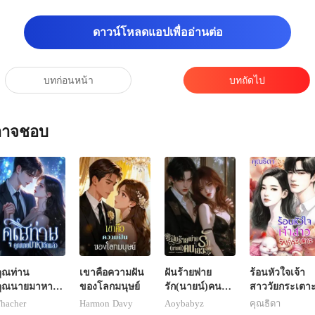
ดาวน์โหลดแอปเพื่ออ่านต่อ
บทก่อนหน้า
บทถัดไป
ณอาจชอบ
ุณท่าน
เขาคือความฝัน
ฝันร้ายพ่าย
ร้อนหัวใจเจ้า
คุณนายมาหาอีก
ของโลกมนุษย์
รัก(นายน์)คน
สาววัยกระเตา
ล้ว
เลว
hacher
Harmon Davy
Aoybabyz
คุณธิดา