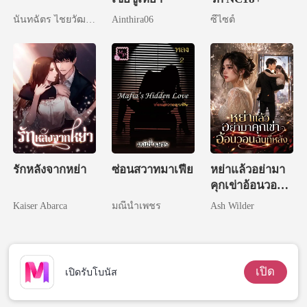
นันทฉัตร ไชยวัฒนา
Ainthira06
ซีไซต์
รักหลังจากหย่า
ซ่อนสวาทมาเฟีย
หย่าแล้วอย่ามา
คุกเข่าอ้อนวอน
ฉันทีหลัง
Kaiser Abarca
มณีน้ำเพชร
Ash Wilder
เปิด
เปิดรับโบนัส