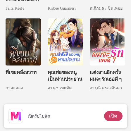
สาว
Fritz Keefe
Kirbee Guarnieri
ณศิกมล / ซินเหมย
พี่เขยคลั่งสวาท
คุณพ่อของหนู
แต่งงานอีกครั้ง
เป็นท่านประธาน
ผมจะรักเธอดี ๆ
กาสะลอง
อรนุช เทพทัต
จารุณี ครองจินดา
เปิด
เปิดรับโบนัส