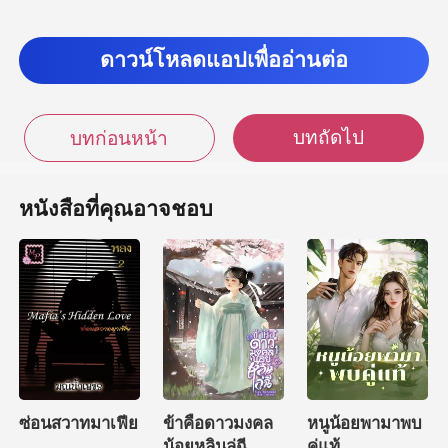
ทุ้มของชายหนุ่ม
ดาวน์โหลดแอปเพื่ออ่านต่อ
บทถัดไป
บทก่อนหน้า
หนังสือที่คุณอาจชอบ
ซ่อนสวาทมาเฟีย
ข้าคือดาวมงคล
หนูน้อยพามาพบ
น้อยหลินลู่ฉี
คู่แท้