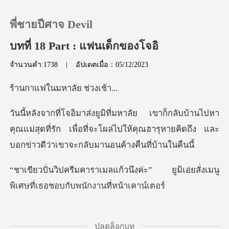
พี่ชายปีศาจ Devil
บทที่ 18 Part : แฟนเด็กของโจอิ
จำนวนคำ:1738
|
อัปเดตเมื่อ：05/12/2023
0
นมหาลัย ช
เติมเงิน
ปหา
คุณแม่สุดที่รัก เพื่อที่จะโผล่ไปให้คุณฮารุหายคิดถึ
ประวัติการอ่าน
ออกจากระบบ
ึงค่ะ” ยูมิเอ่ยสั่งเมนู
พิเศษที่
ดาวน์โหลดแอป
บห้าบา
ปลดล็อกบท