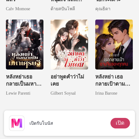
(NC)
Calv Momose
ด้ายสปันโพลี
คุณธิดา
หลังหย่าเธอ
อย่าพูดคำว่าไม่
หลังหย่า เธอ
กลายเป็นมหา
เคย
กลายเป้าตามจีบ
เศรษฐี
ของทุกคน
Lewie Parenti
Gilbert Soysal
Irina Barone
เปิด
เปิดรับโบนัส