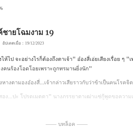
3%
งค์ชายโฉมงาม 19
|
อัปเดตเมื่อ：19/12/2023
้า" อ๋องสี่เอ่ยเสียงเรื่อย ๆ 
องอ๋องสี่...เจ้ากล่าวเสี
าตาเฒ่าแซ่กู้พูดขอควา
—— บทล็อค ——