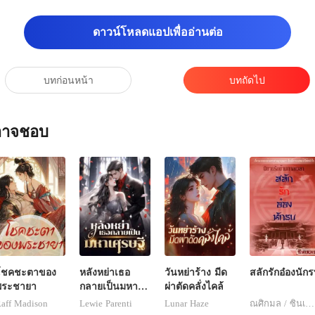
ดาวน์โหลดแอปเพื่ออ่านต่อ
บทก่อนหน้า
บทถัดไป
ณอาจชอบ
โชคชะตาของ
หลังหย่าเธอ
วันหย่าร้าง มีด
สลักรักอ๋องนัก
พระชายา
กลายเป็นมหา
ผ่าตัดคลั่งไคล้
เศรษฐี
aff Madison
Lewie Parenti
Lunar Haze
ณศิกมล / ซินเหมย