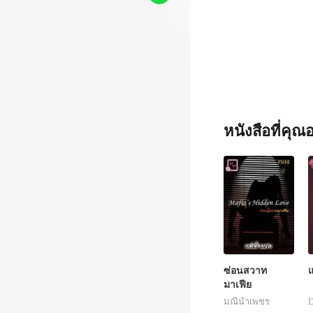
หนังสือที่คุ
ซ่อนสวาท
แ
มาเฟีย
มณีน้ำเพชร
D