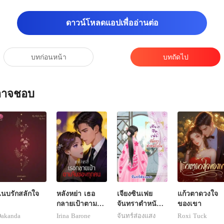
ดาวน์โหลดแอปเพื่ออ่านต่อ
บทก่อนหน้า
บทถัดไป
ณอาจชอบ
นบรักสลักใจ
หลังหย่า เธอ
เจียงซินเฟย
แก้วตาดวงใจ
กลายเป้าตามจีบ
จันทราตำหนัก
ของเขา
ของทุกคน
เย็น
akanda
Irina Barone
จันทร์ส่องแสง
Roxi Tuck