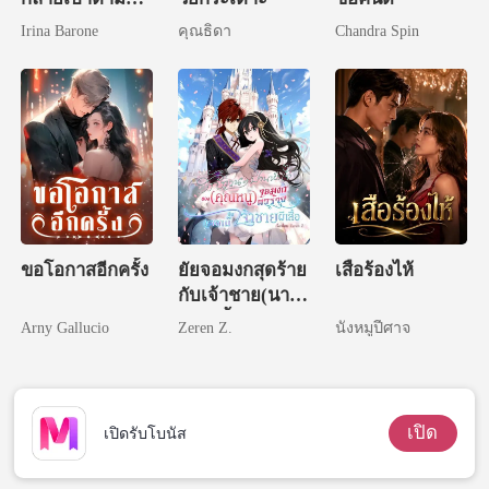
ของทุกคน
Irina Barone
คุณธิดา
Chandra Spin
ขอโอกาสอีกครั้ง
ยัยจอมงกสุดร้าย
เสือร้องไห้
กับเจ้าชาย(นาย
เบ๊)ผีเสื้อ
Arny Gallucio
Zeren Z.
นังหมูปีศาจ
เปิด
เปิดรับโบนัส