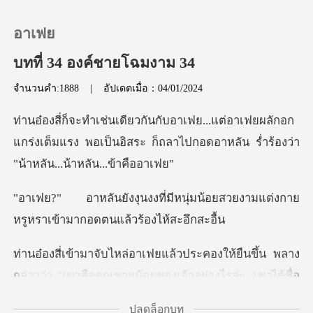
อาเฟย
บทที่ 34 องค์ชายโฉมงาม 34
จำนวนคำ:1888
|
อัปเดตเมื่อ：04/01/2024
0
ฟยผลักอก
เติมเงิน
แกร่งเต็มแรง พอเป็นอิสระ ก็ถลาไปกอดอาห
ประวัติการอ่าน
นุ่มน้อยสวยงามแต่งกาย
หรูหราเข้
ออกจากระบบ
งให้ยืนขึ้น พลาง
ดาวน์โหลดแอป
กล่าวว่า "เขาคือคุณชายน
ปลดล็อกบท