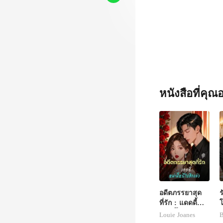
หนังสือที่คุ
อดีตภรรยาสุด
ร
ที่รัก : แดดดี้
โ
หม่ามี๊หนีไปอีก
Louie Joanes
B
แล้ว