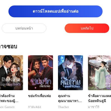
ดาวน์โหลดแอปเพื่ออ่านต่อ
บทก่อนหน้า
บทถัดไป
ณอาจชอบ
ักต้องห้าม
ขย่มรักเพื่อนพ่อ
คุณท่าน
ข้าคือดาวมงค
ทสะของผู้
คุณนายมาหาอีก
น้อยหลินลู่ฉี
ปกครอง
แล้ว
ev Garnett
กาสะลอง
Thacher
มาชาวีร์