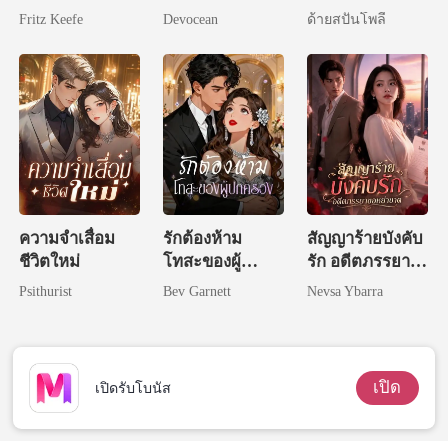
สาว
(NC)
Fritz Keefe
Devocean
ด้ายสปันโพลี
ความจำเสื่อม
รักต้องห้าม
สัญญาร้ายบังคับ
ชีวิตใหม่
โทสะของผู้
รัก อดีตภรรยา
ปกครอง
ขอหย่าขาด
Psithurist
Bev Garnett
Nevsa Ybarra
เปิด
เปิดรับโบนัส