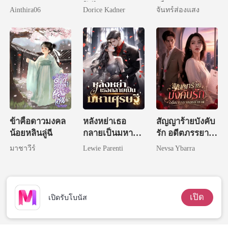
โอไร้พ่าย
เย็น
Ainthira06
Dorice Kadner
จันทร์ส่องแสง
ข้าคือดาวมงคล
หลังหย่าเธอ
สัญญาร้ายบังคับ
น้อยหลินลู่ฉี
กลายเป็นมหา
รัก อดีตภรรยา
เศรษฐี
ขอหย่าขาด
มาชาวีร์
Lewie Parenti
Nevsa Ybarra
เปิด
เปิดรับโบนัส