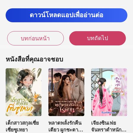
เนื้อหมาของหนูได้เลย
ดาวน์โหลดแอปเพื่ออ่านต่อ
บประทุษร้ายออกไป แ
บทถัดไป
บทก่อนหน้า
หนังสือที่คุณอาจชอบ
เด็กสาวสกุลเซี่ย
พลาดพลั้งรักคืน
เจียงซินเฟย
เซี่ยซูเหยา
เดียว ผูกชะตาซีอี
จันทราตำหนัก