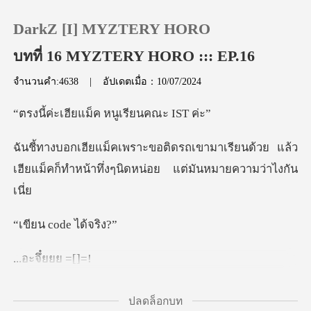
DarkZ [I] MYZTERY HORO
บทที่ 16 MYZTERY HORO ::: EP.16
จำนวนคำ:4638
|
อัปเดตเมื่อ：10/07/2024
0
ยแม็ค หนูเรีย
เติมเงิน
าเรียนด้วย แล้ว
เฮียแม็คก็ทำหน้าทึ่งๆ
ประวัติการอ่าน
ออกจากระบบ
code ได
จึ๋ยย
ดาวน์โหลดแอป
มตัวกินโคลสลอว์
ปลดล็อกบท