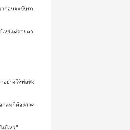
อกแม่ก็ต้อง