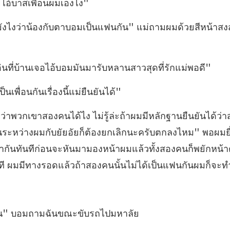
ไอ้บาสเพ
บอมเป็นแฟนกัน" แม่ถามผมด้วยสีหน้า
่บ้านเจอไอ้บอมมันมารับ
นเพื่อนกันเรื่อง
งผมกับยัยอัยก็ต้องยกเลิกนะครับตกลงไหม" พอผมยื
ากันทันทีก่อนจะหันมามองหน้าผมแล้ว
น" บอมถามฉันข