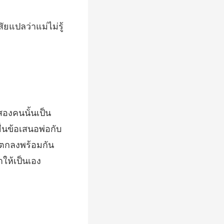
่นข้อเสนอพ่อกับ