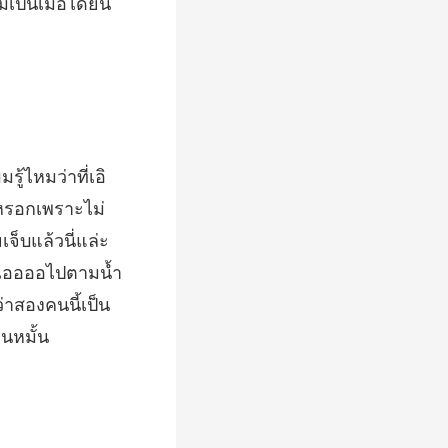
็บแล้วนี่แล่ะ
็เออออไปตามน้ำ