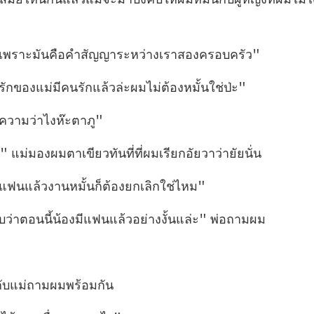
าะมันคือคำสัญญาระห
องแม่มีคนรักแล้วล่ะ
ความว่
ม่มองผมตาเขียวทันที่ที
แฟนแล้วงานหมั้นก
อนนี้น้องมีแฟนแล้วอย
กับแม่ถ