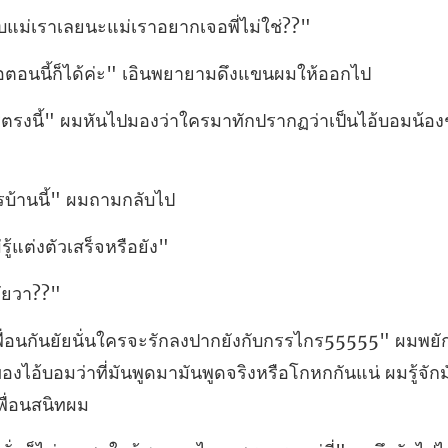
บแม่เราเลยนะแม่เรา
นี้ก็ได้ค่ะ" เอินพย
ปมองว่าใครมาทักปรากฏว่าเป็นไอ้
รบ้านนี้"
่รู้แต่งตัว
พยั
งไอ้บอมว่าที่มันพูดมามันพูดจร