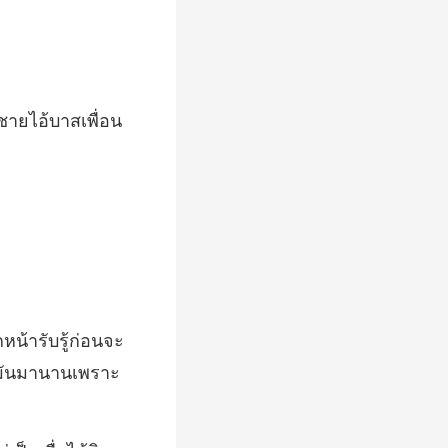
กหน้ารับรู้ก่อนจะ