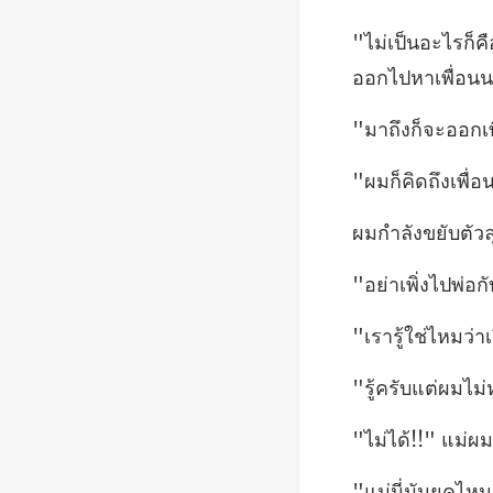
ะออกเท
ับตัว
า
ต่ผมไม
แม่ผม