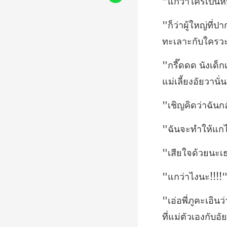
ใครเป็
าไงนะ
ที่แม่ตัวเองกั