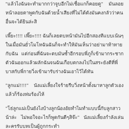
ยดู" มันลอย
หน้าลอยตาพูดกับฉันด้วยน้ำเสียง
ให้มันเห็นว่าอย่ามาท้าทาย
กับฉัน แต่ก่อนที่ฉันจะตบมันซ้ำอีกรอบพี่ภูก็เข้ามากระชาก
ตัวฉันอ
จร้ายรีบวิ่งหน้าตั้งมาหาลู
กับลูกสาว
น้าล่ะ ไม่พอใจอะไรก็พูดกันดีๆสิจ๊ะ"