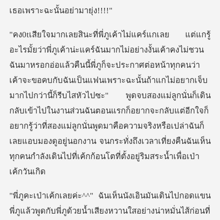
เธ
้าจะขอคบกับฉันเป็นแฟนเพราะฉะนั้นถ้าแกไม่อยากเจ็บ
มากไปกว่านี้ก็รีบไสหัวไปซะ" พูดจบสองแม่ลูกนั่นก็เดิน
กลับเข้าไปในงานส่วนฉันตอนแรกก็อยากจะกลับแต่อีกใจก็
อยากรู้ว่าที่ส
กอดแขน
พี่ภูแล้วพูดกับพี่ภูด้วยน้ำเสียงหวานใสอย่าง