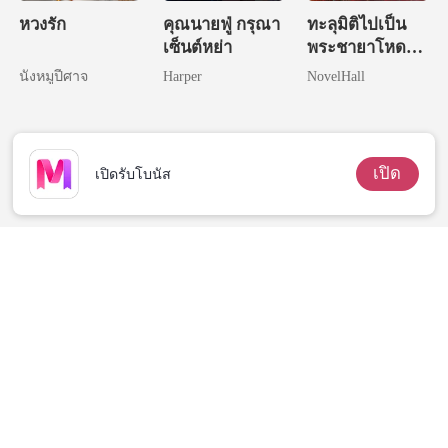
หวงรัก
คุณนายฟู่ กรุณา
ทะลุมิติไปเป็น
เซ็นต์หย่า
พระชายาโหด
แห่งวังหลวง
นังหมูปีศาจ
Harper
NovelHall
เปิด
เปิดรับโบนัส