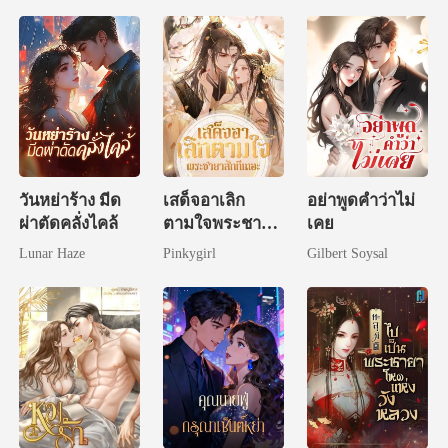
วันหย่าร้าง มีด
เสด็จอาเลิก
อย่าพูดคำว่าไม่
ผ่าตัดคลั่งไคล้
ตามใจพระชายา
เคย
สักทีเถอะ
Lunar Haze
Pinkygirl
Gilbert Soysal