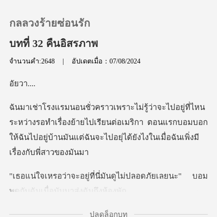
กลลวงร้ายซ่อนรัก
บทที่ 32 คืนอิสรภาพ
จำนวนคำ:2648
|
อัปเดตเมื่อ：07/08/2024
0
วา.
เติมเงิน
รอทำเรื่องย้ายไปเรียนต่อเมริกา ตอนแรกบอมบอก
ประวัติการอ่าน
ให้ฉันไปอยู่บ้านมั
ออกจากระบบ
ันดูไม่ปลอดภัยเลยนะ" บอม
ดาวน์โหลดแอป
พูดกั
ปลดล็อกบท
รมระดับหกดาวเลยนะความ