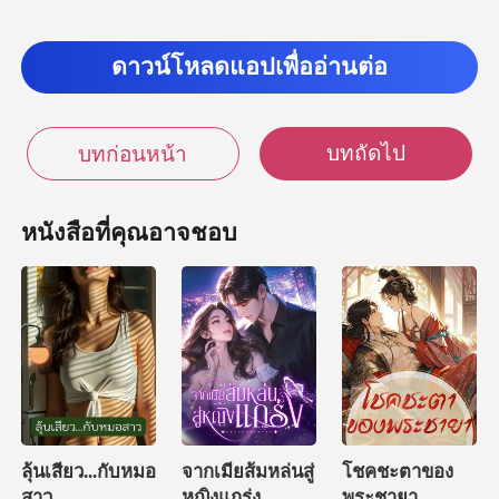
ดาวน์โหลดแอปเพื่ออ่านต่อ
บทถัดไป
บทก่อนหน้า
หนังสือที่คุณอาจชอบ
ลุ้นเสียว...กับหมอ
จากเมียส้มหล่นสู่
โชคชะตาของ
สาว
หญิงแกร่ง
พระชายา