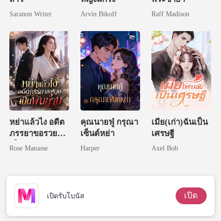
Saranon Writer
Arvin Bikoff
Raff Madison
หย่าแล้วไง อดีต
คุณนายฟู่ กรุณา
เมีย(เก่า)ฉันเป็น
ภรรยาขอรวย
เซ็นต์หย่า
เศรษฐี
เป็นพันล้าน
Rose Manasse
Harper
Axel Bob
เปิด
เปิดรับโบนัส