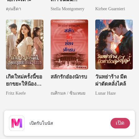
แต่งงานใหม่
คุณธิดา
Stella Montgomery
Kirbee Guarnieri
เกิดใหม่ครั้งนี้ขอ
สลักรักอ๋องนักรบ
วันหย่าร้าง มีด
ยกขยะให้น้อง
ผ่าตัดคลั่งไคล้
สาว
Fritz Keefe
ณศิกมล / ซินเหมย
Lunar Haze
เปิด
เปิดรับโบนัส