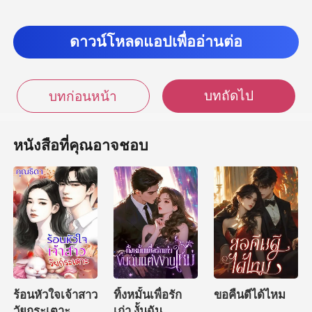
…
.
ดาวน์โหลดแอปเพื่ออ่านต่อ
ม่ได้รีบอ
บทถัดไป
บทก่อนหน้า
อขนมหวานและเค
นเคาะป
หนังสือที่คุณอาจชอบ
ร้อนหัวใจเจ้าสาว
ทิ้งหมั้นเพื่อรัก
ขอคืนดีได้ไหม
วัยกระเตาะ
เก่า งั้นฉัน