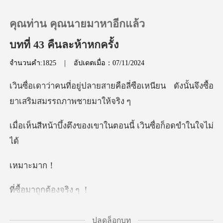
คุณท่าน คุณนายมาหาอีกแล้ว
บทที่ 43 คืนละห้าหกครั้ง
จำนวนคำ:1825
|
อัปเดตเมื่อ：07/11/2024
0
ยคือลี่ซือเหนียน ดังนั้นจึงซื
เติมเงิน
ึงของเขาในตอนนี้ เวิ
ประวัติการอ่าน
ออกจากระบบ
าะม
าถูกต้อง
ดาวน์โหลดแอป
่อนหวาน “ฉันรู้
ปลดล็อกบท