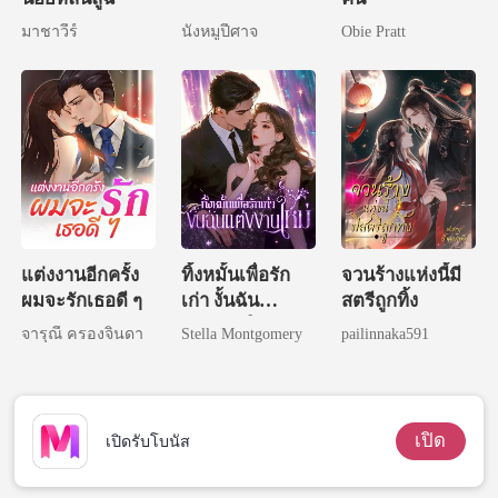
มาชาวีร์
นังหมูปีศาจ
Obie Pratt
แต่งงานอีกครั้ง
ทิ้งหมั้นเพื่อรัก
จวนร้างแห่งนี้มี
ผมจะรักเธอดี ๆ
เก่า งั้นฉัน
สตรีถูกทิ้ง
แต่งงานใหม่
จารุณี ครองจินดา
Stella Montgomery
pailinnaka591
เปิด
เปิดรับโบนัส