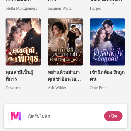
แต่งงานใหม่
ของฉันจู่ๆ ก็จูบ
Stella Montgomery
Saranon Writer
Harper
ฉันอย่างแรง
คุณสามีเป็นผู้
หย่าแล้วอย่ามา
เข้าผิดห้อง รักถูก
พิการ
คุกเข่าอ้อนวอน
คน
ฉันทีหลัง
Devocean
Ash Wilder
Obie Pratt
เปิด
เปิดรับโบนัส