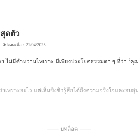
มสุดตัว
|
อัปเดตเมื่อ：21/04/2025
นไพเราะ มีเพียงประโยคธรรมดา
าะอะไร แต่เสิ่นชิงชิวรู้ส
กจากฟู่ถิงเซิ่นแล้ว ยังจะมีใครเต็
—— บทล็อค ——