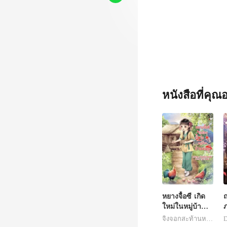
หนังสือที่คุ
หยางจื้อซี เกิด
ใหม่ในหมู่บ้าน
ป่าหมอก
ฉ
จิ้งจอกสะท้านหม้อไฟ
D
ใ