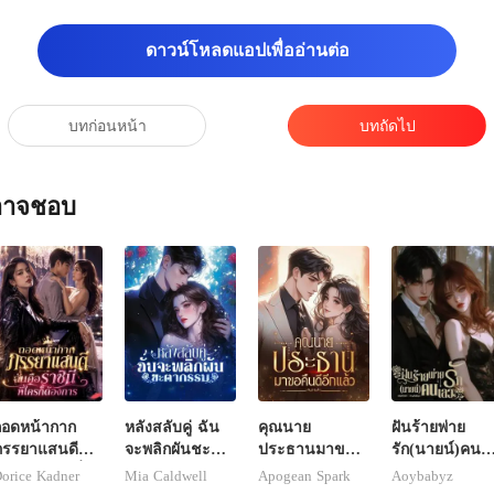
คุณทำในสิ่งที่อยากทำเถอะ
ดาวน์โหลดแอปเพื่ออ่านต่อ
บทก่อนหน้า
บทถัดไป
ณอาจชอบ
ถอดหน้ากาก
หลังสลับคู่ ฉัน
คุณนาย
ฝันร้ายพ่าย
ภรรยาแสนดี
จะพลิกผันชะตา
ประธานมาขอ
รัก(นายน์)คน
ันคือราชินีที่
กรรม
คืนดีอีกแล้ว
เลว
orice Kadner
Mia Caldwell
Apogean Spark
Aoybabyz
ครก็ต้องการ