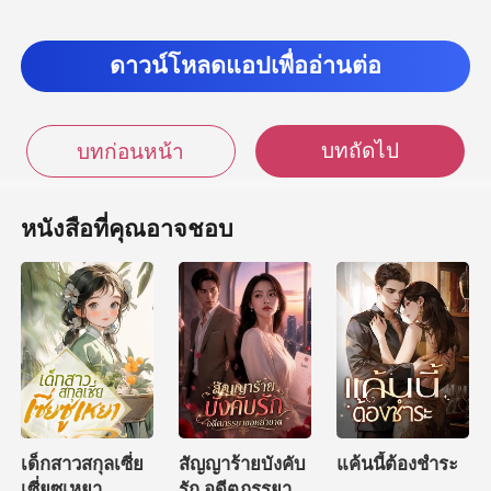
ดาวน์โหลดแอปเพื่ออ่านต่อ
บทถัดไป
บทก่อนหน้า
หนังสือที่คุณอาจชอบ
เด็กสาวสกุลเซี่ย
สัญญาร้ายบังคับ
แค้นนี้ต้องชำระ
เซี่ยซูเหยา
รัก อดีตภรรยา