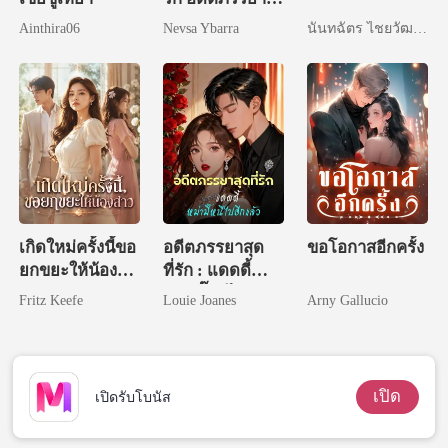
ขอหย่าขาด
Ainthira06
Nevsa Ybarra
นันทฉัตร ไชยวัฒนา
เกิดใหม่ครั้งนี้ขอ
อดีตภรรยาสุด
ขอโอกาสอีกครั้ง
ยกขยะให้น้อง
ที่รัก : แดดดี้
สาว
หม่ามี๊หนีไปอีก
Fritz Keefe
Louie Joanes
Arny Gallucio
แล้ว
เปิด
เปิดรับโบนัส