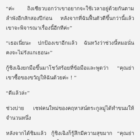
ตาม
ลำพังอีกสักสองปีก่อน หลังจากที่ฉันฟื้นตัวดี
กแล้ว ฉันหวังว่าช่วงนี้
อยที่ข้อมือและพูดว่า “คุณย่า
แล้
องคฤหาสน์ตระกูลมู่ไ
ก็รู้สึกมีความสุขมาก “คุณย่า