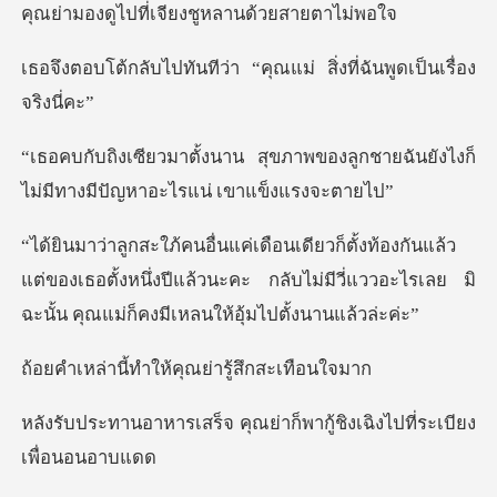
ี่เจียงชูหลานด
ีว่า “คุณแม่ สิ่งที่ฉั
าพของลูกชายฉันยังไงก็
ไม่มีทางมี
ล้ว
แต่ของเธอตั้งหนึ่งปีแล้วนะคะ กลับไม่มีวี่แววอะไรเ
ทำให้คุณย่ารู้
คุณย่าก็พากู้ชิงเฉิงไป