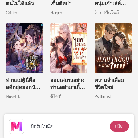
ตนไม่ได้แล้ว
เซ็นต์หย่า
หนุ่มเจ้าเล่ห์
(NC)
Critter
Harper
ด้ายสปันโพลี
ท่านแม่ผู้นี้คือ
จอมเสเพลอย่าง
ความจำเสื่อม
อดีตสุดยอดนัก
ท่านอย่ามาเกี้ยว
ชีวิตใหม่
ฆ่า
ข้า!
NovelHall
ซีไซต์
Psithurist
เปิด
เปิดรับโบนัส