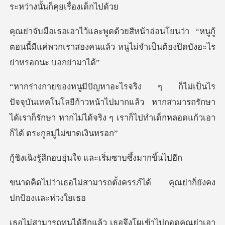
นก็คุยเรื่
นว่า “หนูกู้
ตอนนี้มีแค่พวกเราสองคนแล้ว หนู
โลยีก้าวหน้าไปมากแล้ว หากสามารถรักษา
ได้เราก็รักษา หากไม่ได้จ
บอุ่นใจ และเริ่มซ
รถตั้งครรภ์ได้ คุณย่าก
ีกแล้ว เธอจึงโผเข้