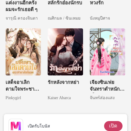
แต่งงานอีกครั้ง
สลักรักอ๋องนักรบ
หวงรัก
ผมจะรักเธอดี ๆ
จารุณี ครองจินดา
ณศิกมล / ซินเหมย
นังหมูปีศาจ
เสด็จอาเลิก
รักหลังจากหย่า
เจียงซินเฟย
ตามใจพระชายา
จันทราตำหนัก
สักทีเถอะ
เย็น
Pinkygirl
Kaiser Abarca
จันทร์ส่องแสง
เปิด
เปิดรับโบนัส