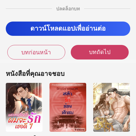
ปลดล็อกบท
ป็นคนถอด” ซ่งเซียงยิ้
ดาวน์โหลดแอปเพื่ออ่านต่อ
บทถัดไป
บทก่อนหน้า
หนังสือที่คุณอาจชอบ