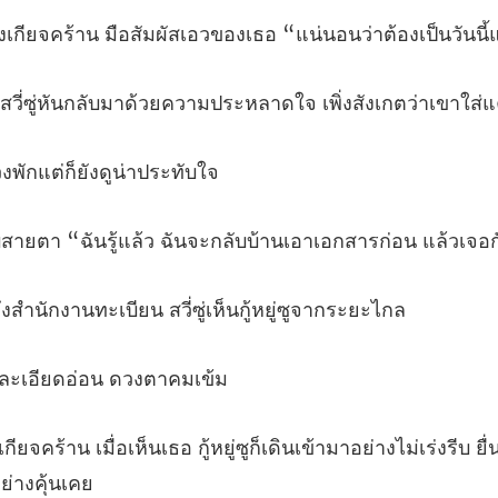
คร้าน มือสัมผัสเอวของเธอ “
ลับมาด้วยความประหลาดใจ เพิ่
วงพักแต่ก็ยั
้แล้ว ฉันจะกลับบ้านเอาเอก
กงานทะเบียน สวี่ซู่เห
ูละเอียดอ่อ
กู้หยู่ซูก็เดินเข้ามาอย่างไม่เร่งรีบ