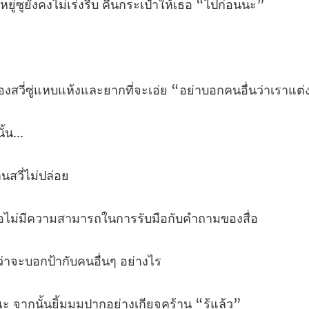
ูยังคงไม่เร่งรีบ คืนกร
หบแห้งและยากที่จะเอ่ย “อย่าบ
านสว
่มีความสามารถในการร
ู้ว่าจะบอกป้ากั
จากนั้นยิ้มมุมปากอย่า