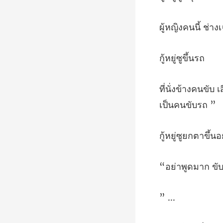
ี้ ช่างเ
ู่ซูข
มาก ขั