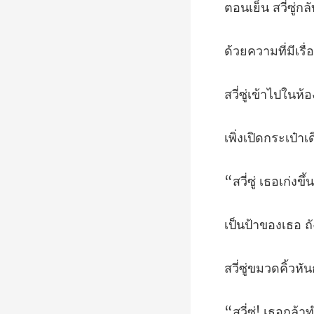
ู่กล
ปในห้อ
งขึ
องเธอ ถั
้วหั