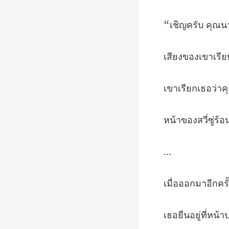
รับ คุ
ย
กเธอว่า
.
ี่หน้า