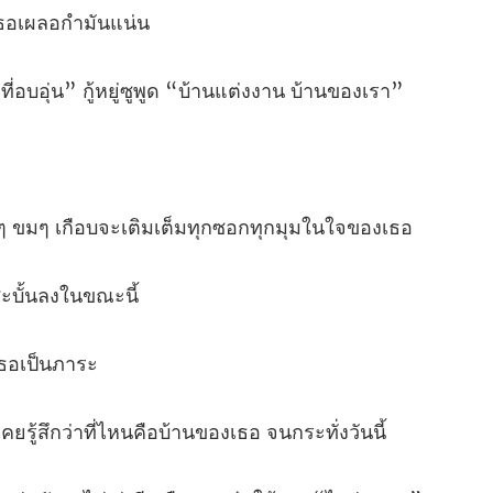
ธอเผ
อุ่น” กู้หยู่ซูพูด “บ
มๆ เกือบจะเติมเต็มทุ
บั้น
ธ
ู้สึกว่าที่ไหนคือบ้าน