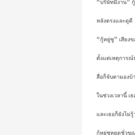
ตรงแ
เหตุการ
ามองบ้