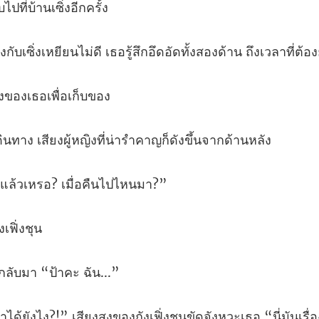
ับไปที่บ้
ียนไม่ดี เธอรู้สึกอึดอัดทั้งสอ
งของเธ
ง เสียงผู้หญิงที่น่ารำ
้นแล้วเหรอ?
นกลับมา “
” เสียงสูงของถังเฟิ่งชุนขัดจั