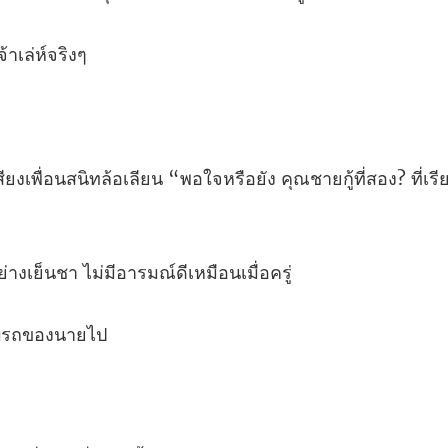
จ้
เลียน “พอใจหรือยัง คุณชายกู้ที่สอง?
่างเย็นชา ไม่มีอารม
บร