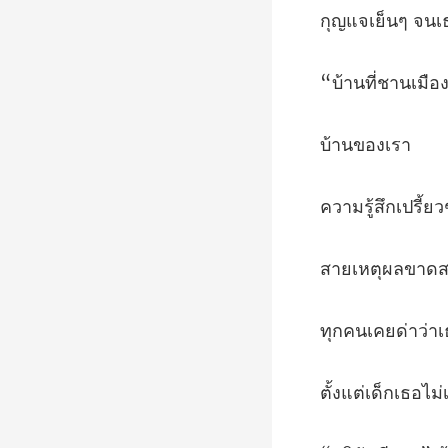
ๆ จนเ
นขอ
ขาดสะ
ด่าว่าเ