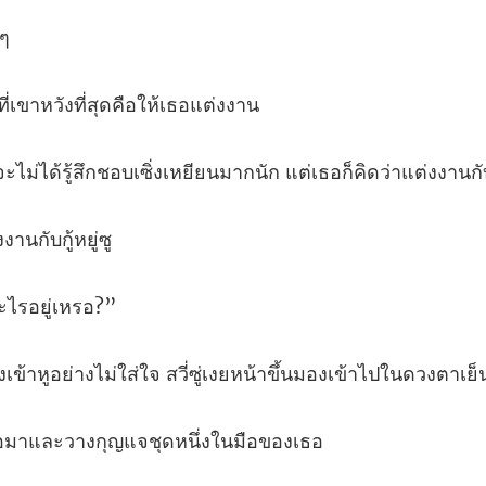
งที่เขาหวังที่ส
กชอบเซิ่งเหยียนมากนัก แต่เธอก็
งงานก
อะไร
ม่ใส่ใจ สวี่ซู่เงยหน้าขึ้นมอง
มาและวางกุญแจชุ