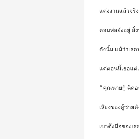
านแล้
่
ธอแต่
้ คิด