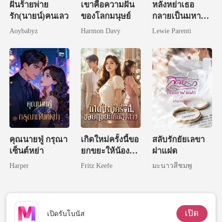
ฝันร้ายพ่าย
เขาคือความฝัน
หลังหย่าเธอ
รัก(นายน์)คนเลว
ของโลกมนุษย์
กลายเป็นมหา
เศรษฐี
Aoybabyz
Harmon Davy
Lewie Parenti
คุณนายฟู่ กรุณา
เกิดใหม่ครั้งนี้ขอ
สลับรักยัยเลขา
เซ็นต์หย่า
ยกขยะให้น้อง
ฝาแฝด
สาว
Harper
Fritz Keefe
มะนาวสีชมพู
เปิด
เปิดรับโบนัส