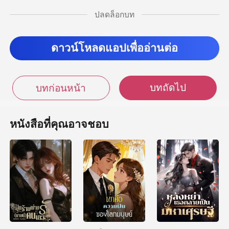
ปลดล็อกบท
แล้ว แล้ว...”
า
ดาวน์โหลดแอปเพื่ออ่านต่อ
บทถัดไป
บทก่อนหน้า
หนังสือที่คุณอาจชอบ