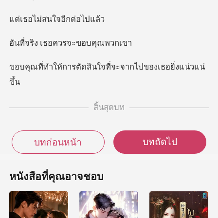
่สนใจอีก
เธอควรจะข
ัดสินใจที่จะจากไปข
สิ้นสุดบท
บทถัดไป
บทก่อนหน้า
หนังสือที่คุณอาจชอบ