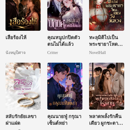
เสือร้องไห้
คุณหนูปกปิดตัว
ทะลุมิติไปเป็น
ตนไม่ได้แล้ว
พระชายาโหด
แห่งวังหลวง
นังหมูปีศาจ
Critter
NovelHall
สลับรักยัยเลขา
คุณนายฟู่ กรุณา
พลาดพลั้งรักคืน
ฝาแฝด
เซ็นต์หย่า
เดียว ผูกชะตาซีอี
โอไร้พ่าย