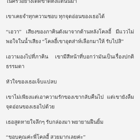
ใน
วามชอบ ทุกจุ
ังโคลอี้ มีแววไม่
พอใจในน้ำเสียง “โ
ามีสีหน้าที่บอกว่ามั
องเธอเ
กของเขากลับคืนไป แต่เขา
กๆ รับกล่องมา
ี่โคลอี้ สว