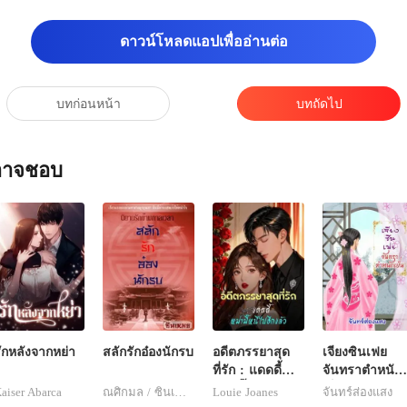
ของภาคินในช่วงสองสามวัน
ดาวน์โหลดแอปเพื่ออ่านต่อ
บทก่อนหน้า
บทถัดไป
ณอาจชอบ
ักหลังจากหย่า
สลักรักอ๋องนักรบ
อดีตภรรยาสุด
เจียงซินเฟย
ที่รัก : แดดดี้
จันทราตำหนัก
หม่ามี๊หนีไปอีก
เย็น
aiser Abarca
ณศิกมล / ซินเหมย
Louie Joanes
จันทร์ส่องแสง
แล้ว