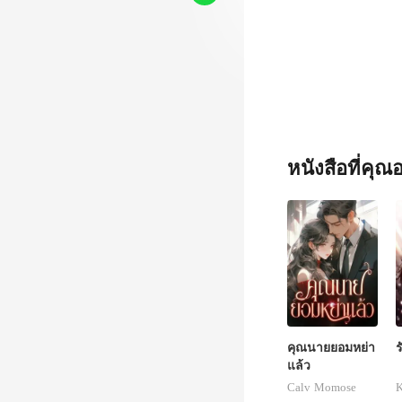
หนังสือที่คุ
คุณนายยอมหย่า
ร
แล้ว
Calv Momose
K