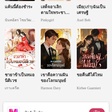
แค้นนี้ต้องชำระ
เสด็จอาเลิก
เมีย(เก่า)ฉันเป็น
ตามใจพระชายา
เศรษฐี
สักทีเถอะ
นันทฉัตร ไชยวัฒนา
Pinkygirl
Axel Bob
ชายาข้าเป็นหมอ
เขาคือความฝัน
ขอคืนดีได้ไหม
นิติเวช
ของโลกมนุษย์
เกาะครีต
Harmon Davy
Kirbee Guarnieri