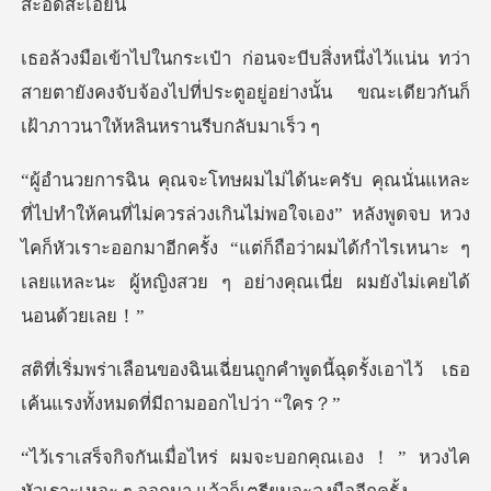
น่น ทว่า
สายตายังคงจับจ้องไปที่ประตูอยู่อย่างนั้น
วงเกินไม่พอใจเอง” หลังพูดจบ หวง
ไคก็หัวเราะออกมาอีกครั้ง “แต่ก็ถือว่าผมได้
ถูกคำพูดนี้ฉุดรั้งเอาไว้ เธอ
เค้น
บอกคุณเอง！” หวงไค