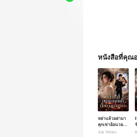
ยเห็นค
หนังสือที่คุ
หย่าแล้วอย่ามา
H
คุกเข่าอ้อนวอน
ร
ฉันทีหลัง
Ash Wilder
ณ