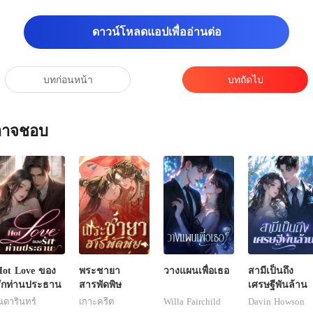
วา
ดาวน์โหลดแอปเพื่ออ่านต่อ
บทก่อนหน้า
บทถัดไป
ณอาจชอบ
ot Love ของ
พระชายา
วางแผนเพื่อเธอ
สามีเป็นถึง
ักท่านประธาน
สารพัดพิษ
เศรษฐีพันล้าน
ดารินทร์
เกาะครีต
Willa Fairchild
Davin Howson