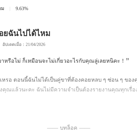
หม
|
9.63%
ล่อยฉันไปได้ไหม
|
อัปเดตเมื่อ：21/04/2026
่ ก็เหมือนจะไม่เกี่ยว
ลบ ๆ ซ่อน ๆ ของค
องคุณแล้วน
งเธอด้
นนี้เ
—— บทล็อค ——