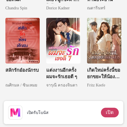
โอไร้พ่าย
Chandra Spin
Dorice Kadner
ณดารินทร์
สลักรักอ๋องนักรบ
แต่งงานอีกครั้ง
เกิดใหม่ครั้งนี้ขอ
ผมจะรักเธอดี ๆ
ยกขยะให้น้อง
สาว
ณศิกมล / ซินเหมย
จารุณี ครองจินดา
Fritz Keefe
เปิด
เปิดรับโบนัส