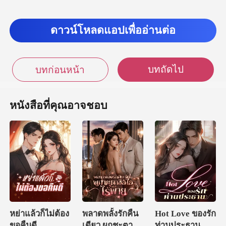
ดาวน์โหลดแอปเพื่ออ่านต่อ
บทถัดไป
บทก่อนหน้า
หนังสือที่คุณอาจชอบ
หย่าแล้วก็ไม่ต้อง
พลาดพลั้งรักคืน
Hot Love ของรัก
ขอคืนดี
เดียว ผูกชะตาซีอี
ท่านประธาน