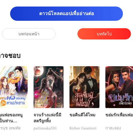
ดาวน์โหลดแอปเพื่ออ่านต่อ
บทก่อนหน้า
บทถัดไป
ณอาจชอบ
ุณพ่อของหนู
จวนร้างแห่งนี้มี
ขอคืนดีได้ไหม
ขย่มรักเพื่อนพ่อ
ป็นท่าน
สตรีถูกทิ้ง
ประธาน
รนุช เทพทัต
pailinnaka591
Kirbee Guarnieri
กาสะลอง