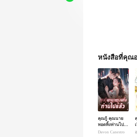
หนังสือที่คุ
คุณกู้ คุณนาย
ค
ทอดทิ้งท่านไป
เ
แล้ว
Davon Canestro
อ