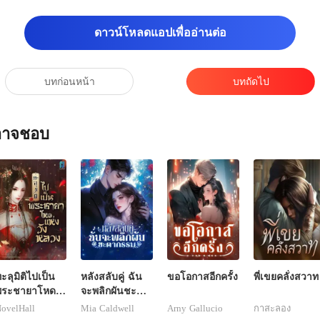
็กซ์เมื่อวานนี้ด้วย ม
ดาวน์โหลดแอปเพื่ออ่านต่อ
บทก่อนหน้า
บทถัดไป
ณอาจชอบ
ะลุมิติไปเป็น
หลังสลับคู่ ฉัน
ขอโอกาสอีกครั้ง
พี่เขยคลั่งสวาท
พระชายาโหด
จะพลิกผันชะตา
ห่งวังหลวง
กรรม
ovelHall
Mia Caldwell
Arny Gallucio
กาสะลอง