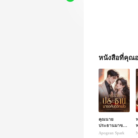
หนังสือที่คุ
คุณนาย
ท
ประธานมาขอ
คืนดีอีกแล้ว
แ
Apogean Spark
N