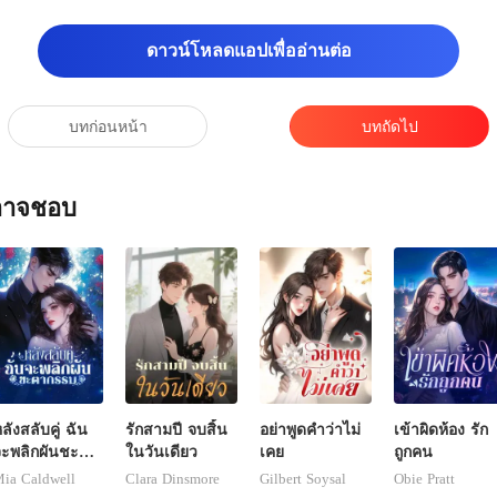
ดาวน์โหลดแอปเพื่ออ่านต่อ
บทก่อนหน้า
บทถัดไป
ณอาจชอบ
ลังสลับคู่ ฉัน
รักสามปี จบสิ้น
อย่าพูดคำว่าไม่
เข้าผิดห้อง รัก
ะพลิกผันชะตา
ในวันเดียว
เคย
ถูกคน
กรรม
ia Caldwell
Clara Dinsmore
Gilbert Soysal
Obie Pratt