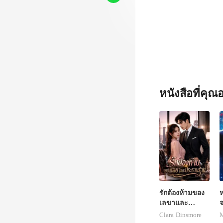
งการ
หนังสือที่คุ
รักต้องห้ามของ
ห
เลขาและ
จ
ประธานร้าย
Clara Dinsmore
M