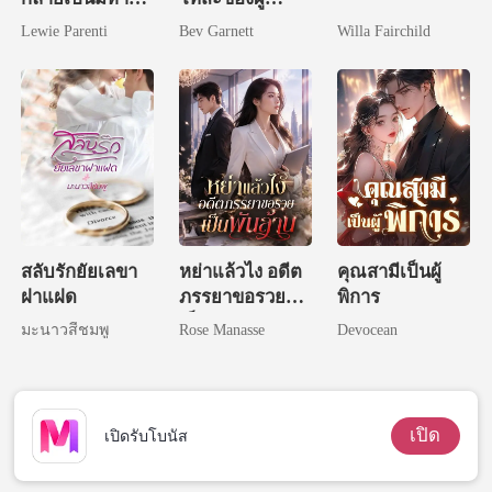
เศรษฐี
ปกครอง
Lewie Parenti
Bev Garnett
Willa Fairchild
สลับรักยัยเลขา
หย่าแล้วไง อดีต
คุณสามีเป็นผู้
ฝาแฝด
ภรรยาขอรวย
พิการ
เป็นพันล้าน
มะนาวสีชมพู
Rose Manasse
Devocean
เปิด
เปิดรับโบนัส