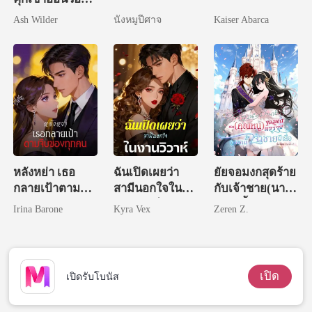
ฉันทีหลัง
Ash Wilder
นังหมูปีศาจ
Kaiser Abarca
หลังหย่า เธอ
ฉันเปิดเผยว่า
ยัยจอมงกสุดร้าย
กลายเป้าตามจีบ
สามีนอกใจใน
กับเจ้าชาย(นาย
ของทุกคน
งานวิวาห์
เบ๊)ผีเสื้อ
Irina Barone
Kyra Vex
Zeren Z.
เปิด
เปิดรับโบนัส