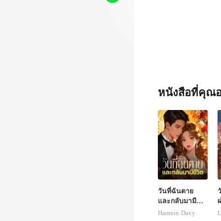
หนังสือที่คุ
วันที่ฉันตาย
ว
และกลับมามี
ผ
ชีวิต
Harmon Davy
L