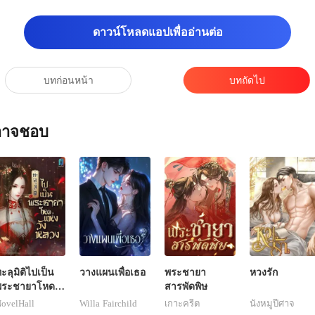
ดาวน์โหลดแอปเพื่ออ่านต่อ
บทก่อนหน้า
บทถัดไป
ณอาจชอบ
ะลุมิติไปเป็น
วางแผนเพื่อเธอ
พระชายา
หวงรัก
พระชายาโหด
สารพัดพิษ
ห่งวังหลวง
ovelHall
Willa Fairchild
เกาะครีต
นังหมูปีศาจ