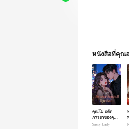
หนังสือที่คุ
คุณโม่ อดีต
ท
ภรรยาของคุณ
สามปีมีลูกสอง
แ
Sassy Lady
N
แล้ว