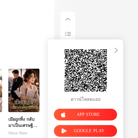
ดาวน์โหลดแอป
APP STORE
เมียถูกทิ้ง กลับ
มาเป็นเศรษฐินี
GOOGLE PLAY
ใหญ่
Orion Slate