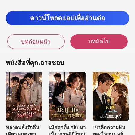
ดาวน์โหลดแอปเพื่ออ่านต่อ
บทถัดไป
บทก่อนหน้า
หนังสือที่คุณอาจชอบ
พลาดพลั้งรักคืน
เมียถูกทิ้ง กลับมา
เขาคือความฝัน
เดียว ผูกชะตาซีอี
เป็นเศรษฐินีใหญ่
ของโลกมนุษย์