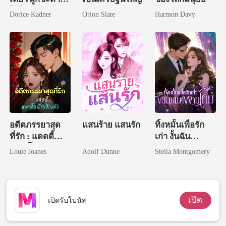
โอไร้พ่าย
Dorice Kadner
Orion Slate
Harmon Davy
อดีตภรรยาสุด
แสนร้าย แสนรัก
ทิ้งหมั้นเพื่อรัก
ที่รัก : แดดดี้
เก่า งั้นฉัน
หม่ามี๊หนีไปอีก
แต่งงานใหม่
Louie Joanes
Adolf Dunne
Stella Montgomery
แล้ว
เปิด
เปิดรับโบนัส