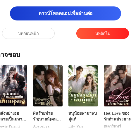
ดาวน์โหลดแอปเพื่ออ่านต่อ
บทก่อนหน้า
บทถัดไป
ณอาจชอบ
ลังหย่าเธอ
ฝันร้ายพ่าย
หนูน้อยพามาพบ
Hot Love ของ
กลายเป็นมหา
รัก(นายน์)คน
คู่แท้
รักท่านประธา
ศรษฐี
เลว
ewie Parenti
Aoybabyz
Lily Vale
ณดารินทร์