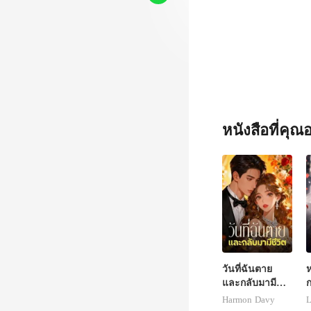
หนังสือที่คุ
วันที่ฉันตาย
ห
และกลับมามี
ชีวิต
เ
Harmon Davy
L