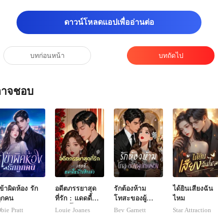
ดาวน์โหลดแอปเพื่ออ่านต่อ
บทก่อนหน้า
บทถัดไป
ณอาจชอบ
ข้าผิดห้อง รัก
อดีตภรรยาสุด
รักต้องห้าม
ได้ยินเสียงฉัน
ูกคน
ที่รัก : แดดดี้
โทสะของผู้
ไหม
หม่ามี๊หนีไปอีก
ปกครอง
bie Pratt
Louie Joanes
Bev Garnett
Star Attraction
แล้ว