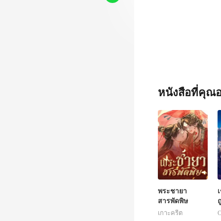
หนังสือที่คุ
พระชายา
เ
สารพัดพิษ
ถ
เกาะครีต
O