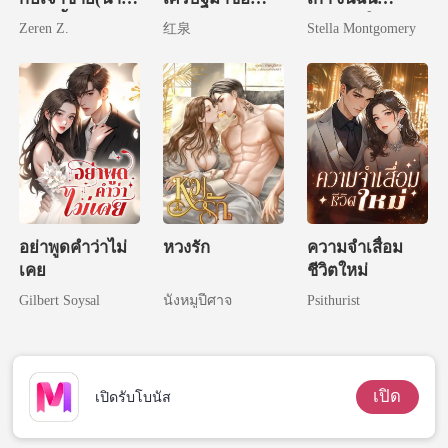
เบ๊)ผีเสื้อ
แต่งงานทุกวัน
แต่งงานใหม่
Zeren Z.
红泉
Stella Montgomery
อย่าพูดคำว่าไม่
หวงรัก
ความจำเสื่อม
เคย
ชีวิตใหม่
Gilbert Soysal
นังหมูปีศาจ
Psithurist
เปิด
เปิดรับโบนัส