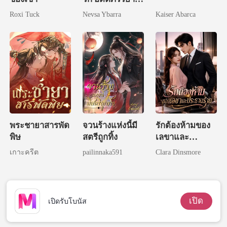
ขอหย่าขาด
Roxi Tuck
Nevsa Ybarra
Kaiser Abarca
พระชายาสารพัด
จวนร้างแห่งนี้มี
รักต้องห้ามของ
พิษ
สตรีถูกทิ้ง
เลขาและ
ประธานร้าย
เกาะครีต
pailinnaka591
Clara Dinsmore
เปิด
เปิดรับโบนัส