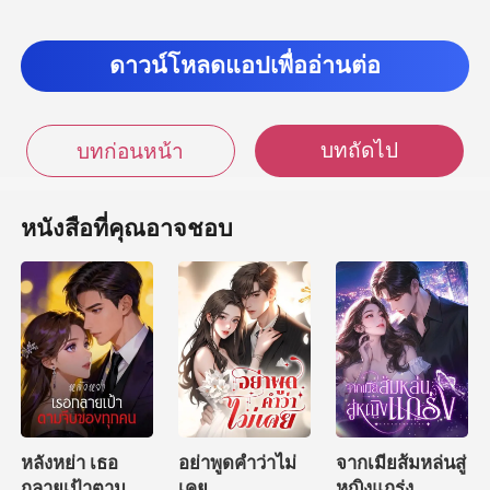
องคนถึงดูสนิทก
ดาวน์โหลดแอปเพื่ออ่านต่อ
บทถัดไป
บทก่อนหน้า
หนังสือที่คุณอาจชอบ
หลังหย่า เธอ
อย่าพูดคำว่าไม่
จากเมียส้มหล่นสู่
กลายเป้าตามจีบ
เคย
หญิงแกร่ง