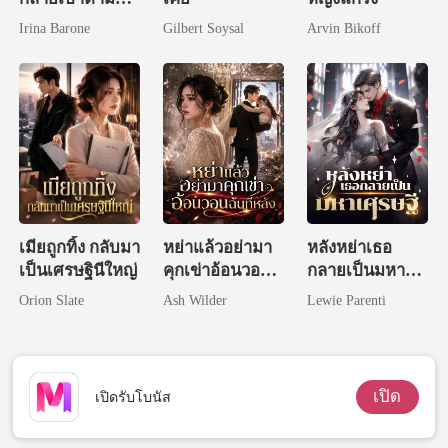
ของทุกคน
Irina Barone
Gilbert Soysal
Arvin Bikoff
เมียถูกทิ้ง กลับมา
หย่าแล้วอย่ามา
หลังหย่าเธอ
เป็นเศรษฐินีใหญ่
คุกเข่าอ้อนวอน
กลายเป็นมหา
ฉันทีหลัง
เศรษฐี
Orion Slate
Ash Wilder
Lewie Parenti
เปิด
เปิดรับโบนัส