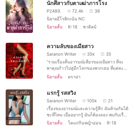
ได้
นักศึสาวกับตาเฒ่าภารโรง
จีนโบราณ
P2489.
72.4k
38
นิยายอีโรติกเน้น NC
นิยายสั้น
R-18
ซาดิสม์
การมีเพศสัมพันธ์ครั้งแรก
ความปรารถนาอย่างบ้าคลั่ง
25+
ความลับของเมียสาว
Saranon Writer
35k
35
“รวมเรื่องสั้นอารมณ์เสียวของเมียสาว ที่จะ
พาคุณก้าวไปสู่อีกโลกของพวกเธอ ที่แต่ละ
คนร่านร้อนจนคิดไม่ถึง” สำหรับเล่มนี้เป็น
นิยายสั้น
ดราม่า
รวมเรื่องสั้นของบรรดาเมียสาวกับความเสียว
และรสชาติของชีวิตที่แอบไปเติมเต็มหรือไม่ก็
แรกรู้ รสสวิง
มีผัวตัวดีคอยส่งเสริมและวางแผนการเสียว
ซะเอง บอกเลยว่าเรื่องราวของเมียสาวแต่ละ
Saranon Writer
105k
21
คนจะทำให้คุณต้องคอยติดตามพวกเธอ ว่า
เรื่องของอารมณ์และความรู้สึก มันห้ามกันได้
สุดท้ายจะลงเอยอย่างไร
ซะที่ไหน เมื่ออยากรู้ มันก็ต้องลอง พบกับเรื่อง
ราวแรกลิ้มรสของอารมณ์ด้านมืดในอารมณ์
นิยายสั้น
โคแก่กินหญ้าอ่อน
R-18
ที่หลายคนอยากสัมผัส ใน “แรกรู้ รสสวิง” เขา
คู่สามีภรรยา
เพื่อนเซ็กส์
และเธอจะพาคุณเข้าสู่โลกอีกใบที่เร้า