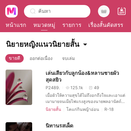
ค้นหา
หน้าแรก
หมวดหมู่
รายการ
เรื่องสั้นคัดสรร
0
นิยายหญิงแนวนิยายสั้น
ขายดี
ออกต่อเนื่อง
จบเล่ม
เติมเงิน
เล่นเสียวกับลูกน้อง&หลานชายผัว
ประวัติการอ่าน
สุดสยิว
P2489.
125.1k
49
ออกจากระบบ
เมื่อผัวให้ความสุขได้ไม่ถึงอกถึงใจและเอาแต่
เมามายจนเมียไฟแรงสูงของนายพลอานัตถ์
ต้องไปให้ลูกน้องผัวและหลานชายผัวกระหน่ำ
นิยายสั้น
โคแก่กินหญ้าอ่อน
R-18
ดาวน์โหลดแอป
จนหน่ำใจ
คนรับใช้
การยั่วยวน
ความสัมพันธ์ลับ
นิทานรสเผ็ด