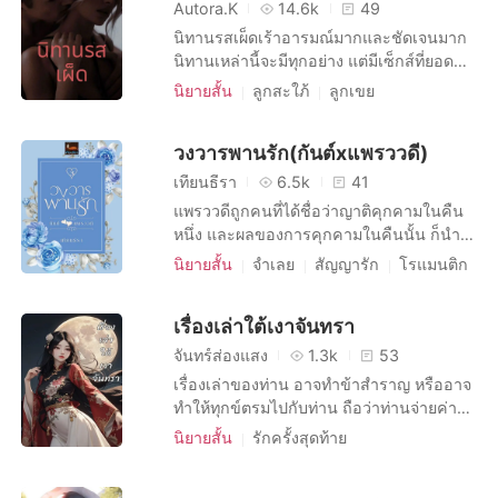
Autora.K
14.6k
49
นิทานรสเผ็ดเร้าอารมณ์มากและชัดเจนมาก
นิทานเหล่านี้จะมีทุกอย่าง แต่มีเซ็กส์ที่ยอด
เยี่ยมและน่าตื่นเต้นมากมายสําหรับคุณ
นิยายสั้น
ลูกสะใภ้
ลูกเขย
เพลิดเพลินในปริมาณที่พอเหมาะและมี
บทบาทที่มีเสน่ห์ หญิง
จินตนาการที่ดี
บทบาทที่เป็นผู้ใหญ่ ชาย
ภาพอนาจาร
วงวารพานรัก(กันต์xแพรววดี)
โรแมนติก
เพื่อนเซ็กส์
เมียเก็บ
เทียนธีรา
6.5k
41
การทรยศ
การยั่วยวน
แพรววดีถูกคนที่ได้ชื่อว่าญาติคุกคามในคืน
หนึ่ง และผลของการคุกคามในคืนนั้น ก็นำ
มาซึ่งความลับที่ไม่อาจรู้ว่ามันจะเปลี่ยนเป็น
นิยายสั้น
จำเลย
สัญญารัก
โรแมนติก
ความรักได้หรือไม่ หรือเธอจะเป็นได้แค่ตัว
ความปรารถนาทางเพศ
นายหัว
คั่นเวลาเพียงเพื่อรอให้เขาเขี่ยทิ้งเท่านั้น
เมียเก็บ
การมีเพศสัมพันธ์ครั้งแรก
เรื่องเล่าใต้เงาจันทรา
โดนบังคับมาหลงรัก
จันทร์ส่องแสง
1.3k
53
เรื่องเล่าของท่าน อาจทำข้าสำราญ หรืออาจ
ทำให้ทุกข์ตรมไปกับท่าน ถือว่าท่านจ่ายค่า
ตอบแทนแก่ข้าแล้ว เสพสุขจากความทุกข์
นิยายสั้น
รักครั้งสุดท้าย
ตรมกระทำได้เช่นนั้นหรือความทุกข์ตรมของ
บทบาทที่มีเสน่ห์ หญิง
นิยายจีน
ผู้อื่น ทำให้เราหลุดพ้นความทุกข์ตรมของเรา
การทรยศ
นางเอกเก่งกาจ
ย้อนยุค