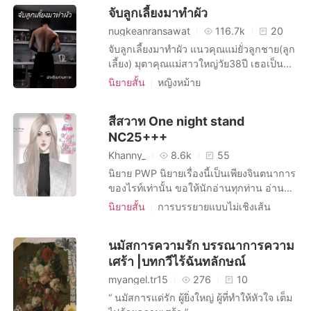
ความสัมพันธ์ในครอบครัวที่ซับซ้อน
จับลูกเลี้ยงมาทำผัว
อารมณ์จนบางครั้งคุณเองก็อาจจะอยากตาม
การมีเพศสัมพันธ์ครั้งแรก
หวาน
เข้าสู่โลกใบนี้
nugkeanransawat
116.7k
20
คู่นอนคืนเดียว
จับลูกเลี้ยงมาทำผัว แนวคุณแม่ยั่วลูกชาย(ลูก
เลี้ยง) มุตาคุณแม่สาวใหญ่วัย38ปี เธอเป็น
อดีตนางงามที่สวยไม่สร่างซา เธอแต่งงานกับ
นิยายสั้น
หญิงหม้าย
นักธุรกิจใหญ่ที่ร่ำรวยทว่าเธอกลับไม่สามารถ
บทบาทที่เป็นผู้ใหญ่ หญิง
มีลูกให้เขาได้ เมื่อเธอและสามีรับเด็กกำพร้า
บทบาทที่โชคดี หญิง
ครอบครัว
R-18
สีสวาท One night stand
มาเลี้ยงดูจนโตเป็นหนุ่มหล่อวัย19ปี มุตากลับ
คู่สามีภรรยา
แม่บ้าน หญิง
NC25+++
หวั่นไหวเพราะความหล่อเหลาของลูกชายตัว
เองจนเกิดเป็นความใคร่อยากที่ไม่อาจฝืนทน
ความสัมพันธ์ในครอบครัวที่ซับซ้อน
Khanny_
8.6k
55
บวกกับสามีที่เอาแต่เที่ยวสังสรรและติดเด็ก
การมีเพศสัมพันธ์ครั้งแรก
นิยาย PWP นิยายเรื่องนี้เป็นเพียงจินตนาการ
สาวๆ ความแค้นเคืองในใจยิ่งเป็นแรงผลักดัน
ของไรท์เท่านั้น ขอให้นักอ่านทุกท่าน อ่าน
ให้มุตายั่วยวนลูกชายสุดหล่อ มาร่วมลุ้นกันว่า
เพื่อความบันเทิงเท่านั้น โดนหมดทุกคน! ดีนะ
นิยายสั้น
การบรรยายแบบไม่เชิงเส้น
มุตาจะปลุกอารมณ์ของหนุ่มน้อยให้เขาคิดลึก
ที่ฉันเป็นหมัน! เอ๊ะ! ไม่ใช่สิ มีลูกยากต่าง
หญิงทะลึ่ง
การแบ่งปันร่างกาย
กับเธอได้หรือไม่ คุณแม่ที่โหยหาจะได้ลิ้มลอง
หาก!!
รสชาติของลูกเลี้ยงที่ตัวเองเลี้ยงมากับมือได้
การยั่วยวน
ที่ทำงาน
CEO
นมัสการความรัก บรรณาการความ
หรือเปล่า และเธอต้องใช้มารยาเบอร์ไหน
คู่นอนคืนเดียว
25+
เศร้า |บทกวีไร้ฉันทลักษณ์
กว่าจะได้เขามาเป็นผัว ผัวที่เพิ่มขึ้นมาอีกหนึ่ง
myangel.tr15
276
10
คน
“ นมัสการแด่รัก ผู้ยิ่งใหญ่ ผู้ที่ทำให้หัวใจ เต็ม