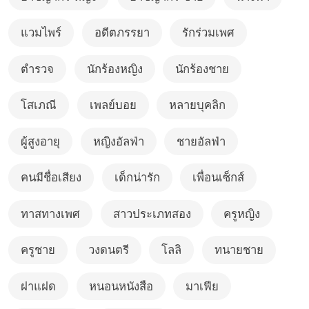
แวมไพร์
อดีตภรรยา
รักร่วมเพศ
ตำรวจ
นักร้องหญิง
นักร้องชาย
โสเภณี
เพลย์บอย
หลายบุคลิก
ผู้สูงอายุ
หญิงอัลฟ่า
ชายอัลฟ่า
คนมีชื่อเสียง
เด็กน่ารัก
เพื่อนเซ็กส์
ทาสทางเพศ
สาวประเภทสอง
ครูหญิง
ครูชาย
วงดนตรี
โลลิ
ทนายชาย
ฝาแฝด
หนอนหนังสือ
มาเฟีย