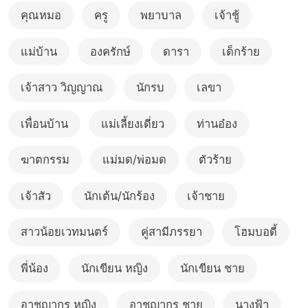
คุณหมอ
ครู
พยาบาล
เจ้าชู้
แม่บ้าน
องครักษ์
ดารา
เด็กร้าย
เจ้าสาว วิญญาณ
นักรบ
เลขา
เพื่อนบ้าน
แม่เลี้ยงเดี่ยว
ท่านอ๋อง
ฆาตกรรม
แม่มด/พ่อมด
ตัวร้าย
เจ้าสัว
นักเต้น/นักร้อง
เจ้าชาย
สาวน้อยเวทมนตร์
คู่สามีภรรยา
โฮมบอดี้
พี่น้อง
นักเขียน หญิง
นักเขียน ชาย
อาชญากร หญิง
อาชญากร ชาย
นางฟ้า