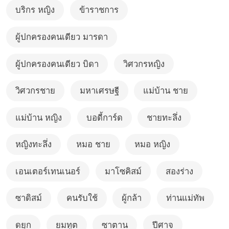
บริกร หญิง
ข้าราชการ
ผู้ปกครองคนเดียว มารดา
ผู้ปกครองคนเดียว บิดา
วิศวกรหญิง
วิศวกรชาย
มหาเศรษฐี
แม่บ้าน ชาย
แม่บ้าน หญิง
บอดี้การ์ด
ชายทะลึ่ง
หญิงทะลึ่ง
หมอ ชาย
หมอ หญิง
เอนเตอร์เทนเนอร์
มาโซคิสม์
สองร่าง
ซาดิสม์
คนรับใช้
ผู้กล้า
ท่านแม่ทัพ
ดยุก
ยมทูต
ซาตาน
ปีศาจ