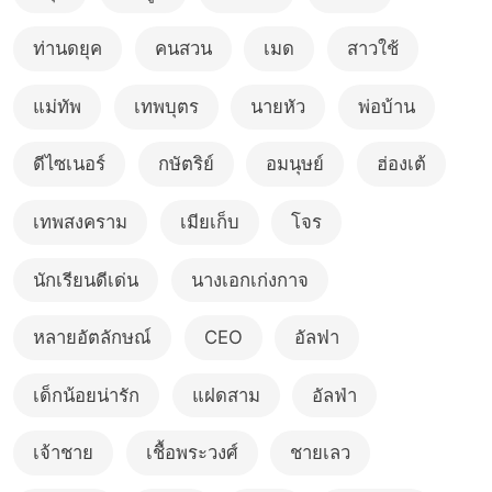
ท่านดยุค
คนสวน
เมด
สาวใช้
แม่ทัพ
เทพบุตร
นายหัว
พ่อบ้าน
ดีไซเนอร์
กษัตริย์
อมนุษย์
ฮ่องเต้
เทพสงคราม
เมียเก็บ
โจร
นักเรียนดีเด่น
นางเอกเก่งกาจ
หลายอัตลักษณ์
CEO
อัลฟา
เด็กน้อยน่ารัก
แฝดสาม
อัลฟ่า
เจ้าชาย
เชื้อพระวงศ์
ชายเลว