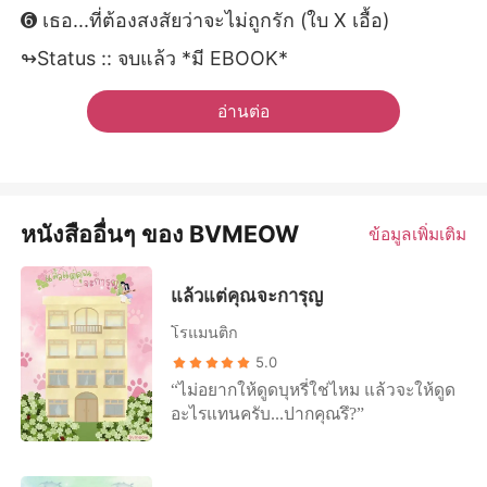
➏ เธอ...ที่ต้องสงสัยว่าจะไม่ถูกรัก (ใบ X เอื้อ)
↬Status :: จบแล้ว *มี EBOOK*
อ่านต่อ
หนังสืออื่นๆ ของ BVMEOW
ข้อมูลเพิ่มเติม
แล้วแต่คุณจะการุญ
โรแมนติก
5.0
“ไม่อยากให้ดูดบุหรี่ใช่ไหม แล้วจะให้ดูด
อะไรแทนครับ...ปากคุณรึ?”