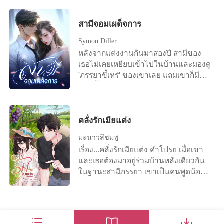
จะจากไปอย่างเงียบๆ แต่ไม่เคยคาดคิด
ต่อหน้าคนอื่น อภิเดชเชื่อคำโกหกของอีก
เตรียมแล้ว เย่วหลีกำลังไปเอาเจ้าค่ะ
ว่ากำลังมึนงงกับเหตุการณ์ตรงหน้า จำ
เลยว่า ซีอีโอที่ดูเหมือนจะไม่เคยมีใจให้
ฝ่ายเต็มที่ แม้เธอจะปฏิเสธก็ตาม พรกมล
เหตุใดท่านอ๋องพระทัยร้ายนักฮือๆๆ"
ได้ว่าเธอกำลังขับรถกลับบ้าน ใช่แล้ว
เรื่องรักใคร่ กลับตามหาเธออย่างบ้าคลั่ง
สามีจอมเผด็จการ
เซ็นสัญญาหย่า ลาออกจากงาน แล้วเดิน
"พอแล้ว ไอ้อ๋องสุนัขนั่นสมควรไปตาย
เกิดอุบัติเหตุขึ้น มีรถบรรทุกเสียหลัก พุ่ง
นานถึงเจ็ดวันเจ็ดคืน เมื่อได้พบกันอีก
ออกจากชีวิตเก่าโดยไม่เหลียวหลัง เธอ
ซะ อ๊าย ข้าเจ็บจะตายเจ้าจะมารำพึงรำ
มาชนรถของเธอ จากนั้นทุกอย่างก็ดับวูบ
Symon Diller
ครั้ง เธอปรากฏตัวอย่างน่าทึ่ง และข้าง
สาบานว่าจะเลี้ยงลูกคนเดียวให้ได้
พันอะไรเย่วเล่อ ออกแล้วข้าคลอดแล้ว
ไป ท่าทางเหม่อลอยไร้สติของนางทำ
หลังจากแต่งงานกันมาสองปี สามีของ
กายมีใครบางคนเคียงข้างอยู่ ขณะที่ชาย
อ๊ะ อ๊ายยย" หลี่จื่อเหยียนคลอดบุตรชาย
นักพรตเฒ่าหวาดระแวงในทันที เตรียม
เธอไม่เคยเหยียบเข้าไปในบ้านและมองดู
หนุ่มเสียใจจนแทบบ้า พยายามพร่ำบอก
ของร่างเดิมออกมาหนึ่งคน จากนั้นนาง
หยิบยันต์ป้องกันภูตผีออกมา ขณะที่เด็ก
'ภรรยาขี้เหร่' ของเขาเลย แถมเขาก็มี
ความรักที่มาช้าเกินไป “อาเฉี่ยน กลับมา
ก็เพลียจนหลับไป
น้อยยกฝ่ามือของตัวเองขึ้นเพ่งมองอย่าง
เรื่องอื้อฉาวกับดาราหน้าใหม่หลายคน
หาฉันเถอะ ฉันยอมทำทุกอย่างเพื่อเธอ”
ประหลาดใจ ดวงตาคู่กลมน้อยกลอกกลิ้ง
ทุกวัน ซูเหว่ยทนไม่ไหวอีกต่อไป เธอ
เธอกลับตอบเขาด้วยรอยยิ้มดูแคลน “แต่
ไปมาอย่างสับสน นิ้วมือสั้น ๆ นี่มันอะไร
ตัดสินใจปล่อยเขาไป ต่อไปก็ต่างคนต่าง
ฉันไม่ต้องการหรอกนะ!” เธอตอบด้วยน้ำ
ขยับปลายเท้าเข้าหากัน ขาก็สั้น พลิก
ไปเลย แต่เมื่อเธอเสนอเรื่องหย่า... ฟู่เหยีย
คลั่งรักเมียแต่ง
เสียงเย็นชาและแฝงด้วยความประชด
ฝ่ามือตัวเองไปมา สีหน้าคล้ายคนอยาก
นอันพบว่านักออกแบบในบริษัทนั้นสะดุด
ประชัน ลำคอของชายหนุ่มกระตุกเล็ก
มะนาวสีชมพู
ร้องไห้ นี่มันโลกถล่มใส่หัวของเธอหรือ
ตาเป็นพิเศษ เขาค่อยๆ ทำความรู้จักกับ
น้อย เขายกมือขึ้นปิดดวงตาเย็นชาของ
เรื่อง...คลั่งรักเมียแต่ง คำโปรย เมื่อเขา
อย่างไรกัน เปรี๊ยะ ! ยันต์ขับไล่ภูตผีถูกปา
เธอเรื่อยๆ จนกระทั่งวันหนึ่งเขาค้นพบตัว
เธอไว้ “เด็กดี อย่ามองฉันด้วยสายตา
และเธอต้องมาอยู่ร่วมบ้านหลังเดียวกัน
ใส่นางสุดแรง ก่อนที่มันจะปลิวร่อนลงไป
ตนที่แท้จริงของเธอเข้า เขาเสียใจแล้ว
แบบนั้นเลย ฉันทนไม่ไหว...”
ในฐานะสามีภรรยา เขาเป็นคนพูดน้อย
กองอยู่บนพื้น ยันต์ไม่เกิดการเผาไหม้ ผี
แถมยังดุ จึงทำให้เธอรู้สึกอึดอัดและ
ร้ายยังคงอยู่ในร่างกายของเด็กน้อย "เจ้า
น้อยใจอยู่บ่อยๆ แนะนำตัวละคร ภูวดล
ๆ ๆ ออกไปจากร่างของนางเดี๋ยวนี้ !"
หรือ คุณภูมิ อายุ 32 ปี เจ้าของสวนองุ่น
นักพรตเฒ่าชี้นิ้วพร้อมดึงยันต์สายฟ้า
ขนาดใหญ่ เขาหล่อ ทำงานเก่ง พูดน้อย
ฟาดออกมาอีกแผ่น นี่นับเป็นยันต์ที่ทรง