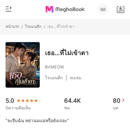
หน้าแรก
โรแมนติก
เธอ...ที่ไม่เข้าตา
/
/
0
หน้าแรก
เติมเงิน
หมวดหมู่
เธอ...ที่ไม่เข้าตา
สมัยใหม่
ประวัติการอ่าน
BVMEOW
ประวัติศาสตร์
|
โรแมนติก
จบเล่ม
ออกจากระบบ
โรแมนติก
นิยายวาย
ดาวน์โหลดแอป
5.0
64.4K
80
มหาเศรษฐี
0ความคิดเห็น
ชม
บท
รายการ
“จะจีบฉัน หย่านมแม่หรือยังเถอะ”