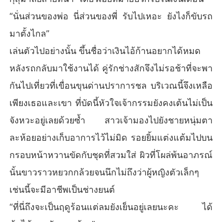
“นั่นส่วนของพ่อ นี่ส่วนของพี่ รับไปเหอะ ยังไงก็ขับรถ
มาตั้งไกล”
เล่นตัวไปอย่างนั้น ขึ้นชื่อว่าเงินไอ้ก้านอยากได้หมด
หลังรถกลับมาใช้งานได้ คู่รักช่างสักจึงไม่รอช้าที่จะพา
กันไปเที่ยวที่เขื่อนขุนด่านปราการชล บริเวณนี้จึงเหลือ
เพียงเธอและเขา ที่บัดนี้หัวใจเจ้ากรรมยังคงเต้นไม่เป็น
จังหวะอยู่เลยด้วยซ้ำ สาวเจ้ามองไปยังชายหนุ่มตา
ละห้อยอย่างเก็บอาการไว้ไม่มิด รอยยิ้มแต่งแต้มไปบน
กรอบหน้าหวานขัดกับชุดที่สวมใส่ ผิวที่โผล่พ้นอาภรณ์
นั้นขาวราวหยวกกล้วยจนนึกไม่ถึงว่าผู้หญิงตัวเล็กๆ
เช่นนี้จะมีอาชีพเป็นช่างยนต์
“ที่นี่ถึงจะเป็นฤดูร้อนแต่ลมยังเย็นอยู่เลยนะคะ ได้