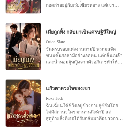
ลงแล้ว จี้คงเตรียมพิธีสวดส่งวิญญาณให้
กอดก่ายอยู่กับเว่ยเซียวหยาง แต่เขา
นางเถอะ" นักพรตเฒ่าสั่งการลูกศิษย์ตัว
รังเกียจสตรี แต่งกับนางหรือฝันเฟื่องหรือ
น้อย หันหลังหมายจะเดินกลับไปยังที่พัก
ไง นางจึงถูกไล่ไปอยู่จวนร้างไกลเมือง
ของตน "ขอรับท่านอาจารย์" จี้คง
หลวงถึงห้าสิบลี้ หลี่จื่อเหยียนมาถึงทั้งทีก็
ขานรับคำสั่ง หันไปเตรียมสิ่งของสำหรับ
สวมบทคุณแม่เลย ซ่งจื่อเหยียนเจ้าของ
เมียถูกทิ้ง กลับมาเป็นเศรษฐินีใหญ่
ทำพิธีสวดส่งวิญญาณผู้ตาย ทว่าผ่านไป
ร่างเดิมจากไปขณะคลอดลูก แล้วฉัน
เพียงอึดใจเดียว "อ๊ากกก ! มีผี !" เสียง
Orion Slate
ทำไมต้องมาเบ่งแทนวะ ให้ไปแม่น้ำ
กรีดร้องดังลั่น ร่างเล็ก ๆ ของเขาวิ่งไป
วันครบรอบแต่งงานสามปี พรกมลจัด
เหลืองเลยไม่ได้หรือไง มันเจ็บนะโว้ย
หลบอยู่ด้านหลังผู้เป็นอาจารย์ "จี้คงมี
ขนมชั้นรอสามีอย่างอดทน แต่กลิ่นเหล้า
ฮือๆๆๆ สาวใช้ของนางพยายามช่วย ป้า
อะไร" "นะนางลืมตาขอรับท่านอาจารย์"
และน้ำหอมผู้หญิงจากตัวอภิเดชทำให้
หูอายุห้าสิบแล้ว เป็นชาวบ้านครอบครัว
เด็กน้อยชี้นิ้วสั่น ๆ ไปที่ศพบนพื้น "ว่า
เธอรู้สึกคลื่นไส้ทันที สายของศศิกานต์ดัง
เดียวที่อยู่แถวนั้น "คุณหนูเบ่งอีกนิด
อย่างไรนะ" นักพรตเฒ่ารีบตรงไปคุกเข่า
ขึ้น เขาผลักเธอทิ้งแล้ววิ่งออกไปทันที
เจ้าค่ะ ฮือๆที่นี่อยู่ไกลนักไม่มีหมอตำแย
อยู่ด้านข้างศพ เห็นเปลือกตาของนาง
เธอได้ยินเสียงเขาบอกให้โยนของขวัญ
สักคน" "เอาน่าแม่นางเย่วเล่อ ข้าไม่เคย
ขยับไปมา ก่อนจะปรือลืมขึ้นอย่าง
ครบรอบทิ้ง และบอกว่าเขารักแค่ศศิ
แก้วตาดวงใจของเขา
ทำคลอดแต่ข้าก็เคยคลอดลูกแหละน่า
ลำบากยากเย็น "นี่มัน...เป็นไปไม่ได้" รีบ
กานต์คนเดียว ข่าวการตั้งครรภ์ทำให้อภิ
นี่ๆอาซ้อซ่งเจ้าเบ่งอีกหน่อย แล้วอย่า
คว้าข้อมือของเด็กน้อยมาจับชีพจรดู
Roxi Tuck
เดชโกรธจัด เขายื่นสัญญาหย่าแล้วสั่งให้
สลบไปแบบเมื่อกี้เล่า อดทนหน่อย
ดวงตาของนักพรตเฒ่ามืดมนลงในทันที
ฉินเฉี่ยนใช้ชีวิตอยู่ข้างกายลู่ซีซิงโดย
เธอไปทำแท้ง เธอล้มลงเพราะถูกผลัก แต่
"อ๊ายย โอ๊ยเจ็บโอ๊ยเวรกรรมฉิบหายยัง
แตะนิ้วทำนายชะตา นี่มันคือการสลับ
ไม่มีสถานะใดๆ มานานถึงห้าปี แต่
เขากลับไม่ยื่นมือช่วย กลับเดินจากไป
ไม่ทันมีผัว ไม่ทันได้รู้รสชาติการป๊าบๆ
ร่างเปลี่ยนวิญญาณ ดึงตัวลูกศิษย์ถอย
สุดท้ายสิ่งที่เธอได้รับกลับมาคือข่าวการ
อย่างเย็นชา ที่บริษัท เพื่อนร่วมงาน
กับผู้ชายเลย ก็ต้องมาเบ่งลูก อื้อเจ็บ อ๊ะ
หลังไปสามก้าว "ผีร้ายตนไหนกล้ามา
หมั้นหมายของเขากับคนอื่น เธอเลือกที่
นินทาและศศิกานต์แกล้งให้เธออาเจียน
อ๊ายยย" "คุณหนู ท่านเบ่งอีกนิด น้ำร้อน
สวมร่างคนตาย จงออกไปเสีย !" ผีร้ายที่