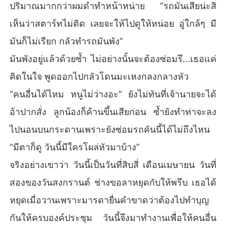
ปริมาณมากกว่าผมดำทำหน้าหน่าย “รถมันเสียน่ะสิ
เห็นว่าสตาร์ทไม่ติด เลยจะให้ไปดูให้หน่อย อู่ใกล้ๆ มี
มันก็ไม่เรียก กลัวทำรถมันพัง”
มันพังอยู่แล้วด้วยซ้ำ ไม่อย่างนั้นจะต้องซ่อมรึ...เธอแค่
คิดในใจ พูดออกไปกลัวโดนมะเหงกลงกลางหัว
“คนอื่นได้ไหม หนูไม่ว่างอะ” ยังไม่ทันที่เจ้านายจะได้
อ้าปากสั่ง ลูกน้องก็ค้านขึ้นเสียก่อน ซ้ำยังทำท่าจะลง
ไปนอนบนกระดานเพราะยังซ่อมรถคันนี้ได้ไม่ถึงไหน
“มีตาก็ดู วันนี้มีใครโผล่หัวมาบ้าง”
จริงอย่างเขาว่า วันนี้เป็นวันที่สิบสี่ เดือนเมษายน วันที่
สองของวันสงกรานต์ ช่างขอลาหยุดกับให้พรึบ เธอได้
หยุดเมื่อวานเพราะมารดายื่นคำขาดว่าต้องไปทำบุญ
กันให้ครบองค์ประชุม วันนี้จึงมาทำงานเพื่อให้คนอื่น