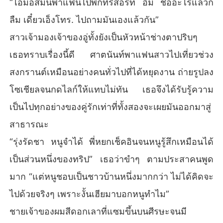
“ไอ้มอสมันพาแฟนไปพักที่รีสอร์ท อืม ชื่ออะไรแล้วก็
ลืม เดี๋ยวเอ็งโทร. ไปถามมันเองแล้วกัน”
สาวเจ้ามองเจ้าของอู่ทั้งยังเป็นหัวหน้าช่างตาปริบๆ
เธอทราบเรื่องนี้ดี ศาตนันท์พาแฟนสาวไปเที่ยวช่วง
สงกรานต์เหมือนอย่างคนทั่วไปที่ได้หยุดงาน ถ่ายรูปลง
โซเชียลจนกดไลก์ให้แทบไม่ทัน เธอจึงได้รับรู้ความ
เป็นไปทุกอย่างของคู่รักเท่าที่ทั้งสองจะเผยมันออกมาสู่
สาธารณะ
“รุ่งรัดชา หนูจำได้ พี่หยกเช็คอินจนหนูรู้สึกเหมือนได้
เป็นส่วนหนึ่งของทริป” เธอว่าขำๆ ตามประสาคนพูด
มาก “แต่หนูชอบเป็นชาวบ้านหนึ่งมากกว่า ไม่ได้คิดจะ
ไปด้วยจริงๆ เพราะงั้นเฮียมาบอกหนูทำไม”
ชายเจ้าของผมสีดอกเลาที่แซมขึ้นบนศีรษะจนมี