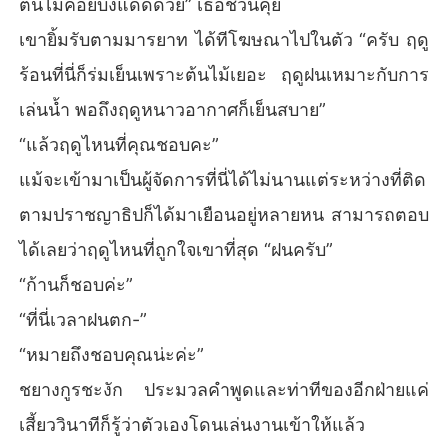
ต้นไม้คอยบังแดดด้วย” เธอชวนคุย
เขายิ้มรับตามมารยาท ได้ทีโฆษณาไปในตัว “ครับ ฤดู
ร้อนที่นี่ก็ร่มเย็นเพราะต้นไม้เยอะ ฤดูฝนเหมาะกับการ
เล่นน้ำ พอถึงฤดูหนาวอากาศก็เย็นสบาย”
“แล้วฤดูไหนที่คุณชอบคะ”
แม้จะเข้ามาเป็นผู้จัดการที่นี่ได้ไม่นานแต่ระหว่างที่ติด
ตามปราชญาธิปก็ได้มาเยือนอยู่หลายหน สามารถตอบ
ได้เลยว่าฤดูไหนที่ถูกใจเขาที่สุด “ฝนครับ”
“ก้านก็ชอบค่ะ”
“ที่นี่เวลาฝนตก-”
“หมายถึงชอบคุณน่ะค่ะ”
ชยางกูรชะงัก ประมวลคำพูดและท่าทีของอีกฝ่ายแค่
เสี้ยววินาทีก็รู้ว่าตัวเองโดนเล่นงานเข้าให้แล้ว