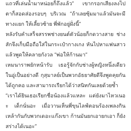
แถวที่เล่นน้ำมาหน่อยก็ถึงแล้ว” เขากรอกเสียงลงไป
ตาก็สอดส่องรอบๆ บริเวณ “ถ้าเลยซุ้มมาแล้วมันจะมี
ทางแยก ให้เลี้ยวซ้าย พี่พักอยู่ฝั่งนี้”
หลังรับคำเสร็จสรรพช่างยนต์ตัวน้อยก็กดวางสาย ช่าง
สักจึงเก็บมือถือใส่ในกระเป๋ากางเกง หันไปหาแฟนสาว
แล้วพูดให้คลายกังวล “พ่อให้ก้านมา”
เหมนาราพยักหน้ารับ เธอรู้จักกับช่างผู้หญิงหนึ่งเดียว
ในอู่เป็นอย่างดี กุสุมาลย์เป็นพวกอัธยาศัยดีจึงพูดคุยกัน
ได้ถูกคอ และสามารถเรียกได้ว่าสนิทกันเลยด้วยซ้ำ
“เราได้ยินเธอเรียกชื่อน้องแล้วแหละ แต่ยังมาไหวเนอ
ะ เด็กนั่นอะ เมื่อวานเห็นพี่ขุนไลฟ์ตอนร้องเพลงกิน
เหล้ากันกับพวกเดอะแก๊งเขา ก้านมันยกเอายกเอา ก็ยัง
สร่างได้เนอะ”