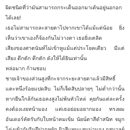
ผิดชนิดที่ว่ามันสามารถกระเด็นออกมาเต้นอยู่นอกอก
ได้เลย!
เธอไม่สามารถละสายตาไปจากเขาได้แม้แต่น้อย ยิ่ง
เห็นว่าเขาเองก็จ้องกันไม่วางตา เธอยิ่งเตลิด
เสียงของศาตนันท์ไม่เข้าหูแม้แต่ประโยคเดียว มีแต่
เสียง ตึกตัก ตึกตัก ดังให้ได้ยินเท่านั้น
หล่อมาก ก้านชอบ
ชายเจ้าของส่วนสูงที่กะจากระยะสายตาแล้วมีสิทธิ์
แตะหนึ่งร้อยแปดสิบ ไม่ก็เจ็ดสิบปลายๆ ไม่ต่ำกว่านั้น
หากยืนใกล้กันเธอคงสูงไม่พ้นหัวไหล่ คุยกันแต่ละครั้ง
คงต้องเงยหน้ามอง แต่เธอย่อมอยากมอง ทรงผม
อันเดอร์คัตรับกับใบหน้าคมเข้ม นัยน์ตาสีดำสนิท จมูก
โด่งเข้ากับริมฝีปากหยัก ผิวสีแทนแสนน่ามอง กุสุมาลย์