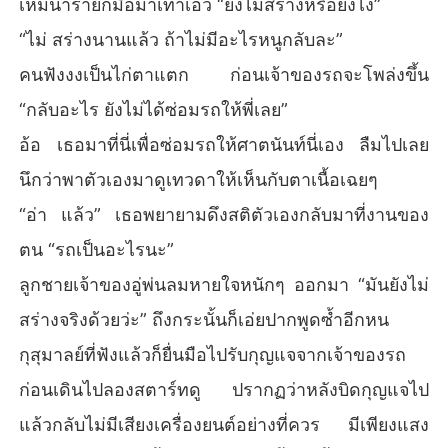
เหมนารายกมือมาเท้าเอว “ยังไม่สร่างหรือยังไง”
“ไม่ สร่างนานแล้ว ถ้าไม่มีอะไรหนูกลับละ”
คนฟังงงเป็นไก่ตาแตก ก่อนเจ้าของรถจะโพล่งขึ้น
“กลับอะไร ยังไม่ได้ซ่อมรถให้พี่เลย”
อ้อ เธอมาที่นี่เพื่อซ่อมรถให้ศาตนันท์นี่เอง ลืมไปเลย
นึกว่าพาตัวเองมาดูเทวดาให้เห็นกับตาเนื้อเฉยๆ
“อ่า แล้ว” เธอพยายามดึงสติตัวเองกลับมาที่งานของ
ตน “รถเป็นอะไรนะ”
ลูกชายเจ้าของอู่พ่นลมหายใจหนักๆ ออกมา “มันยังไม่
สร่างจริงด้วยว่ะ” ถึงกระนั้นก็เอ่ยปากพูดซ้ำอีกหน
กุสุมาลย์ที่ฟังแล้วก็ยื่นมือไปรับกุญแจจากเจ้าของรถ
ก่อนเดินไปลองสตาร์ทดู ปรากฏว่าหลังบิดกุญแจไป
แล้วกลับไม่มีเสียงเครื่องยนต์อย่างที่ควร มีเพียงแสง