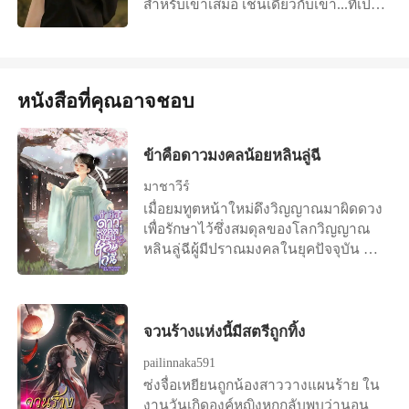
สำหรับเขาเสมอ เช่นเดียวกับเขา...ที่เป็น
แค่คนอื่นในสายตาของเธอมาตลอดเช่น
กัน
หนังสือที่คุณอาจชอบ
ข้าคือดาวมงคลน้อยหลินลู่ฉี
มาชาวีร์
เมื่อยมทูตหน้าใหม่ดึงวิญญาณมาผิดดวง
เพื่อรักษาไว้ซึ่งสมดุลของโลกวิญญาณ
หลินลู่ฉีผู้มีปราณมงคลในยุคปัจจุบัน จึง
ถูกส่งไปยังต่างโลก สวมร่างเด็กน้อยวัย
สามขวบ ที่เพิ่งถูกงูกัดตายด้านหลัง
อารามเต๋า เจ้าอาวาสไม่อาจยอมรับ
วิญญาณสวมร่างได้ แต่เมื่อขับไล่
จวนร้างแห่งนี้มีสตรีถูกทิ้ง
วิญญาณร้ายออกจากร่างกายไม่ได้ จึง
pailinnaka591
จำเป็นต้องขับไล่คน ออกจากอารามแทน
ซ่งจื่อเหยียนถูกน้องสาววางแผนร้าย ใน
++++ "อนิจจาวาสนาเด็กน้อยได้ดับสิ้น
งานวันเกิดองค์หญิงหกกลับพบว่านอน