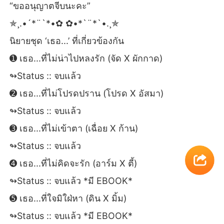
“ขออนุญาตจีบนะคะ”
✯¸.•´*¨`*•✿ ✿•*`¨*`•.¸✯
นิยายชุด ‘เธอ...’ ที่เกี่ยวข้องกัน
➊ เธอ...ที่ไม่น่าไปหลงรัก (จัด X ผักกาด)
↬Status :: จบแล้ว
➋ เธอ...ที่ไม่โปรดปราน (โปรด X อัสมา)
↬Status :: จบแล้ว
➌ เธอ...ที่ไม่เข้าตา (เฉื่อย X ก้าน)
↬Status :: จบแล้ว
➍ เธอ...ที่ไม่คิดจะรัก (อาร์ม X ตี้)
↬Status :: จบแล้ว *มี EBOOK*
➎ เธอ...ที่ใจมิใฝ่หา (ดิน X มิ้ม)
↬Status :: จบแล้ว *มี EBOOK*