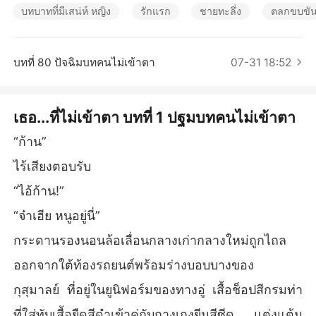
เรื่องสั้นคัดสรร
บทบาทที่มีเสน่ห์ หญิง
รักแรก
ชายทะลึ่ง
ตลกขบขั
บทที่ 80 ปัจฉิมบทคนไม่เข้าตา
07-31 18:52
เธอ...ที่ไม่เข้าตา บทที่ 1 ปฐมบทคนไม่เข้าตา
“ก้าน”
ไร้เสียงตอบรับ
“ไอ้ก้าน!”
“จ๋าเฮีย หนูอยู่นี่”
กระดานรองนอนล้อเลื่อนกลางเก่ากลางใหม่ถูกไถล
ออกจากใต้ท้องรถยนต์พร้อมร่างบอบบางของ
กุสุมาลย์ ที่อยู่ในยูนิฟอร์มของทางอู่ เสื้อช็อปสีกรมท่า
ที่ใส่ทับเสื้อยืดสีดำเข้าคู่กับกางเกงยีนสีซีด แต่งแต้ม