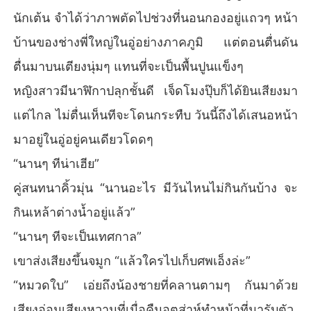
นักเต้น จำได้ว่าภาพตัดไปช่วงที่นอนกองอยู่แถวๆ หน้า
บ้านของช่างพี่ใหญ่ในอู่อย่างภาคภูมิ แต่ตอนตื่นดัน
ตื่นมาบนเตียงนุ่มๆ แทนที่จะเป็นพื้นปูนแข็งๆ
หญิงสาวมีนาฬิกาปลุกชั้นดี เจ็ดโมงปุ๊บก็ได้ยินเสียงมา
แต่ไกล ไม่ตื่นเห็นทีจะโดนกระทืบ วันนี้ถึงได้เสนอหน้า
มาอยู่ในอู่อยู่คนเดียวโดดๆ
“นานๆ ทีน่าเฮีย”
คู่สนทนาคิ้วมุ่น “นานอะไร มีวันไหนไม่กินกันบ้าง จะ
กินเหล้าต่างน้ำอยู่แล้ว”
“นานๆ ทีจะเป็นเทศกาล”
เขาส่งเสียงขึ้นจมูก “แล้วใครไปเก็บศพเอ็งล่ะ”
“หมวดใบ” เอ่ยถึงน้องชายที่คลานตามๆ กันมาด้วย
เสียงอ่อนเสียงหวานที่เมื่อคืนอุตส่าห์ทำหน้าที่มารับตัว