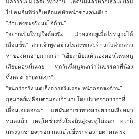
แล้วว่าไม่มีใครมาทำงาน เหตุนั้นแล้วหากเธอไม่ยอม
ไป คนอื่นที่ว่าก็เหลือแค่หัวหน้าช่างคนเดียว
“กำแหงซะจริงนะไอ้ก้าน”
“อยากเป็นใหญ่ใจต้องนิ่ง มัวหงออยู่เมื่อไรหนูจะได้
เลื่อนขั้น” สาวเจ้าพูดอย่างไม่สะทกสะท้านกับคำกล่าว
หาของคนอายุมากกว่า “เฮียเกษียณตัวเองตอนไหนหนู
เสียบตอนนั้นเลย ทุกวันนี้หนูจนกว่าในบรรดาพี่น้อง
ทั้งหมด อายคนเขา”
“จนกว่าจริง แต่เอ็งอายจริงเรอะ หน้าออกจะด้าน”
กุสุมาลย์เหลือบตามองเจ้านายโดยปราศจากวาจาที่
เอื้อนเอ่ยออกมา แต่มันด่าเขาทางสายตาจนเสียหมา
หมดแล้ว เหตุใดช่างชั่วโมงบินสูงจะดูไม่ออก ทว่าก็
เกรงลูกชายจะรอนานเลยไม่ยี่หระต่อสายตาคนตรง