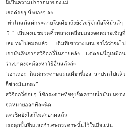
นี่เป็นความปรารถนาของแม่
เธอค่อยๆ นั่งยองๆ ลง
“ทำไมแม้แต่กระดาษใบเดียวถึงยังไม่รู้จักถือให้มันดีๆ
？” เสิ่นหงเย่ขมวดคิ้วพลางเหลือบมองจดหมายเชิญที่
เละเทะไปหมดแล้ว เดิมทีเขาวางแผนเอาไว้ว่าจะไป
เอามันคืนจากสวี่จืออวี๋ในภายหลัง แต่ตอนนี้ดูเหมือน
ว่าเขาคงจะต้องหาวิธีอื่นแล้วล่ะ
“เอาเถอะ ก็แค่กระดาษแผ่นเดียวนี่เอง สกปรกไปแล้ว
ก็ช่างมันเถอะ”
สวี่จืออวี๋ค่อยๆ ใช้กระดาษทิชชู่เช็ดคราบน้ำมันบนซอง
จดหมายออกทีละนิด
แต่เช็ดยังไงก็ไม่สะอาดแล้ว
เธอลุกขึ้นยืนและกำเศษกระดาษนั้นไว้ในมือแน่น