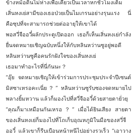
ส่วนพ่อของเธอคือผู้นำที่มีอิทธิพลสูงสุดของตระกูลเก่าแก่ในยุโ
ข้างหม้อดินไม่ห่างเพื่อเคี่ยวเป็นเวลาหกชั่วโมงเต็ม
รป!

เสิ่นหงเย่สามีของเธอป่วยเป็นไมเกรนอย่างรุนแรง นี่
เมื่อเธอไปต้อนรับพ่อกลับมา สามีกลับอยู่กับหญิงในใจของเขา

คือซุปที่จะสามารถช่วยต่ออายุให้เขาได้
พอสวี่จืออวี๋ผลักประตูเปิดออก เธอก็เห็นเสิ่นหงเย่กำลัง
เธอตัดสินใจหย่าร้างและไปตามนัดเพียงลำพัง

ยื่นจดหมายเชิญฉบับหนึ่งให้กับหลินหว่านซูอยู่พอดี
การต้อนรับนั้นกลายเป็นเรื่องดังในเมือง นักธุรกิจใหญ่และครอ
หลินหว่านซูคือคนรักฝังใจของเสิ่นหงเย่
บครัวมาเฟียต่างมาร่วมงานต้อนรับ!

เธอมาทำอะไรที่นี่กันนะ？
จนกระทั่งการประชุมสุดยอดทางการแพทย์ อดีตสามี เสิ่นหงเย่
“อุ๊ย จดหมายเชิญให้เข้าร่วมการประชุมประจำปีเซนต์
 ถึงเพิ่งรู้ว่า ภรรยาที่เขาดูถูกเป็นเพียงคนธรรมดานั้น กลับเป็น
ตำนานที่ทุกคนในวงการแพทย์ต่างเคารพ!

มิสซาเหรอคะเนี่ย？” หลินหว่านซูรับซองจดหมายไป
พลางยิ้มหวาน แล้วก็มองไปที่สวี่จืออวี๋ด้วยสายตายั่วยุ
เป็นเขาต่างหากที่ไม่คู่ควร

“คุณก็มาเหมือนกันเหรอ？” เมื่อได้ยินเสียง สายตา
ต่อมาเขาได้เห็นกับตา หัวหน้ามาเฟียที่มีอำนาจมากที่สุดในยุโ
ของเสิ่นหงเย่ก็มองไปที่โถเก็บอุณหภูมิในมือของสวี่จื
รป ลี่เฉิงเซียว กอดสวี่จืออวี๋ไว้ในอ้อมแขน

ออวี๋ แล้วเขาก็รีบเบือนหน้าหนีไปอย่างรวเร็ว “เอาวาง
ในดวงตาของชายคนนั้นมีแต่ความทะเยอทะยานที่จะครอบคร