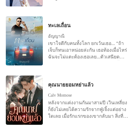
จากโจรทะเลทรายตัวปลอมและโจรทะเล
เถื่อนเพื่อสั่งสอนให้รู้สถานะ แต่ในวินาที
ทรายตัวจริงที่กักขฬะด้วยการเอาคืนของ
ที่เธอถูกกระทำจนไร้ศักดิ์ศรี ประตูห้อง
พระเอกที่ถูกนางเอกใส่ร้ายให้เสื่อมเสียชื่อ
กลับถูกเปิดออกด้วยกุญแจสำรอง เพื่อน
เสียงและทำให้รู้ความจริงว่าสิ่งที่เกิดขึ้น
ทะเลเถื่อน
ร่วมงานที่เกลียดชังเธอจงใจพา 'โชติกา'
เป็นการกระทำด้วยความเข้าใจผิด แต่
ว่าที่เจ้าสาวของเขาเข้ามาเห็นสภาพ
อัญญาณี
การเดินทางที่ใกล้ชิดทำให้ความรู้สึก
เสื้อผ้าหลุดลุ่ยและรอยแดงทั่วลำคอของ
เขาใจดีกับคนทั้งโลก ยกเว้นเธอ... “ถ้า
ของทั้งสองเปลี่ยนจากคู่กัดเป็นคู่ที่ถูกตา
เธอพอดี! "ท่านประธานครับ ถึงแม้งาม
เจ็บก็ทนเอาหน่อยล่ะกัน เธอท้องเมื่อไหร่
ต้องใจกัน เกล็ดทรายอันร้อนระอุจาก
จิตจะทำสัญญาเสียหายหลายล้าน แต่
ฉันจะไม่แตะต้องเธอเลย...ตัวเสนียด
แสงแดดแผดเผาจึงกลายเป็นเกล็ด
ท่านก็ไม่ควรลงโทษเธอรุนแรงแบบนี้นะ
จัญไร” .... หลังจากการลงทัณฑ์จบสิ้น
น้ำตาล ...***...“นายก็พูดได้สิ ลองมา
ครับ" เพื่อนร่วมงานจงใจใส่ร้ายเพื่อสาด
ร่างสาวเปลือยเปล่าคุดคู้ มือข้างซ้ายจับ
เป็นฉันดูบ้าง จะได้รู้ว่าต้องกระตือรือร้น
โคลนใส่เธอ และช่วยหาทางลงให้เจ้า
ตรงของสงวน มือข้างขวาจับช่วงท้อง
ไปทำไม" เธอย้อนอย่างโมโห “เลิกอยาก
นายอย่างแนบเนียน งามจิตเงยหน้ามอง
ทั้งจุกและเจ็บร้าว น้ำตารินไหลเป็นทาง
คุณนายยอมหย่าแล้ว
รู้อยากเห็นเสียที แล้วฟังฉัน ระหว่างพัก
ผู้ชายที่เธอแอบรักมาตลอดด้วยความ
เขาไม่ปรานีเธอสักนิดเดียว ทำรุนแรงทุก
อยู่ที่นี่ทุกคนต้องมีหน้าที่ หล่อนก็ต้อง
หวังสุดท้าย แต่เขากลับเลือกที่จะนิ่งเงียบ
Calv Momose
ท่วงท่า กระแทกกระทั้นแต่ละครั้งดุเดือด
ทำงานเหมือนกัน" เขาพูดขึ้นด้วยน้ำ
ยอมรับข้อกล่าวหานั้นโดยปริยายเพื่อ
หลังจากแต่งงานกันมาสามปี เวินเหลี่ยง
ทำราวกับว่าเธอเป็นตุ๊กตายาง ไม่มีความ
เสียงปกติที่เธอไม่ค่อยจะได้ยินนัก “นี่นาย
ปกป้องชื่อเสียงตัวเองและปลอบประโลม
ก็ยังไม่เคยได้ความรักจากฟู่เจิ้งแต่อย่าง
รู้สึกใดใด เขากระทำด้วยความโกรธ
โจร ฉันไม่ใช่ลูกน้องหรือคนรับใช้ของ
คู่หมั้น เธอถูกจับได้คาหนังคาเขา ถูกใส่
ใดเลย เมื่อรักแรกของเขากลับมา สิ่งที่รอ
แค้นและชิงชัง “จะร้องไห้หาสวรรค์
นายนะ นายเป็นคนจับตัวฉันมา ก็ต้อง
ร้ายว่าทำงานพลาด และถูกคนที่รักที่สุด
เธออยู่คือหนังสือการหย่า "ถ้าฉันมีลูก
วิมานอะไร เธอเจ็บแค่นี้ไม่ตายหรอก เจ็บ
เลี้ยงดูให้ฉันอยู่สุขสบาย จะมาใช้งานกิน
โยนทิ้งให้เป็นแพะรับบาปอย่างเลือดเย็น
คุณยังเลือกหย่าไหม?" เธออยากจับ
น้อยกว่าที่ฉันเจ็บด้วยซ้ำ แล้วอย่าทำเป็น
แรงกันไม่ได้นะ" เธอโวยลั่น “ฉันไม่สน
เมื่อตกลงสู่เหวลึกที่หนาวเหน็บที่สุด
โอกาสสุดท้ายนี้ไว้ แต่แล้วมีแต่คำตอบที่