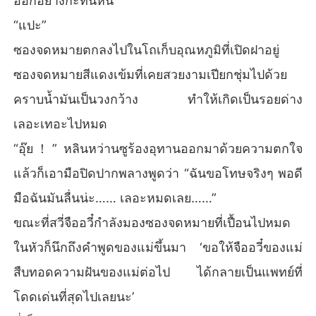
ออกอย่างกะทันหัน
“แปะ”
ซองจดหมายตกลงไปในโถเก็บอุณหภูมิที่เปิดฝาอยู่
ซองจดหมายสีแดงเข้มที่เคยสวยงามเปียกชุ่มไปด้วย
คราบน้ำมันเป็นวงกว้าง ทำให้เกิดเป็นรอยด่าง
เลอะเทอะไปหมด
“อุ๊ย！” หลินหว่านซูร้องอุทานออกมาด้วยความตกใจ
แล้วก็เอามือปิดปากพลางพูดว่า “ฉันขอโทษจริงๆ พอดี
มือฉันมันลื่นน่ะ…… เลอะหมดเลย……”
ขณะที่สวี่จืออวี๋กำลังมองซองจดหมายที่เปื้อนไปหมด
ในหัวก็นึกถึงคำพูดของแม่ขึ้นมา ‘ขอให้จืออวี๋ของแม่
สืบทอดความฝันของแม่ต่อไป ได้กลายเป็นแพทย์ที่
โดดเด่นที่สุดไปเลยนะ’