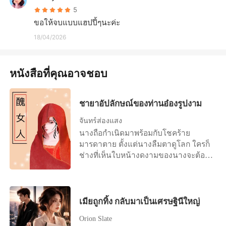
5
ขอให้จบแบบแฮปปี้ๆนะค่ะ
18/04/2026
หนังสือที่คุณอาจชอบ
ชายาอัปลักษณ์ของท่านอ๋องรูปงาม
จันทร์ส่องแสง
นางถือกำเนิดมาพร้อมกับโชคร้าย
มารดาตาย ตั้งแต่นางลืมตาดูโลก ใครก็
ช่างที่เห็นใบหน้างดงามของนางจะต้อง
มีอันเป็นไป
เมียถูกทิ้ง กลับมาเป็นเศรษฐินีใหญ่
Orion Slate