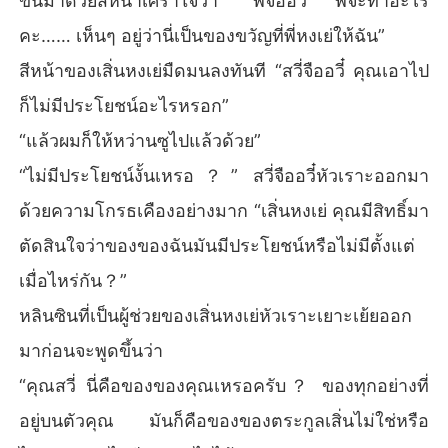
ขึ้นมาด้วยสีหน้าเศร้าใจว่า “พี่จืออวี๋ พี่จะทำอะไร
คะ…… เห็นๆ อยู่ว่านี่เป็นของขวัญที่พี่หงเย่ให้ฉัน”
สีหน้าของเสิ่นหงเย่มืดมนลงทันที “สวี่จืออวี๋ คุณเอาไป
ก็ไม่มีประโยชน์อะไรหรอก”
“แล้วผมก็ให้หว่านซูไปแล้วด้วย”
“ไม่มีประโยชน์งั้นเหรอ？” สวี่จืออวี๋หัวเราะออกมา
ด้วยความโกรธเคืองอย่างมาก “เสิ่นหงเย่ คุณมีสิทธิ์มา
ตัดสินใจว่าของของฉันมันมีประโยชน์หรือไม่มีตั้งแต่
เมื่อไหร่กัน？”
หลินซินที่เป็นผู้ช่วยของเสิ่นหงเย่หัวเราะเยาะเย้ยออก
มาก่อนจะพูดขึ้นว่า
“คุณสวี่ นี่คือของของคุณเหรอครับ？ ของทุกอย่างที่
อยู่บนตัวคุณ มันก็คือของของตระกูลเสิ่นไม่ใช่หรือ