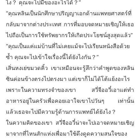
ไง？ คุณจะไปมีของอะไรได้？”
“คุณหลินเป็นนักศึกษาปริญญาเอกด้านแพทยศาสตร์ที่
กลับมาจากต่างประเทศ การที่มอบจดหมายเชิญให้เธอ
ไปถือเป็นการใช้ทรัพยากรให้เกิดประโยชน์สูงสุดแล้ว”
“คุณเป็นแค่แม่บ้านที่ไม่เคยแม้จะไปเรียนหนังสือด้วย
ซ้ำ คุณจะไปเข้าใจเรื่องนี้ได้ยังไงกัน？”
เสิ่นหงเย่ขมวดคิ้ว เขาเหมือนจะรู้สึกว่าคำพูดของหลิน
ซินค่อนข้างตรงไปตรงมา แต่เขาก็ไม่ได้โต้แย้งอะไร
เพราะในความทรงจำของเขา สวี่จืออวี๋เอาแต่ทำ
อาหารอยู่ในครัวเพื่อคอยเอาใจเขาไปวันๆ เท่านั้น
แล้วเธอจะไปมีความรู้ด้านการแพทย์ได้ยังไง？
ในความคิดของเขา สวี่จืออวี๋น่าจะไปเอาจดหมายเชิญ
มาจากที่ไหนสักแห่งเพื่อมาใช้ดึงดูดความสนใจของ