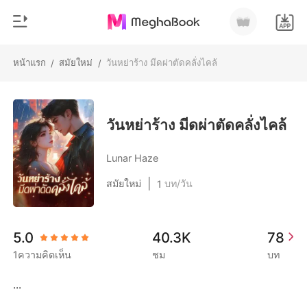
หน้าแรก
สมัยใหม่
วันหย่าร้าง มีดผ่าตัดคลั่งไคล้
/
/
0
หน้าแรก
เติมเงิน
หมวดหมู่
วันหย่าร้าง มีดผ่าตัดคลั่งไคล้
สมัยใหม่
ประวัติการอ่าน
Lunar Haze
ประวัติศาสตร์
|
สมัยใหม่
บท/วัน
1
ออกจากระบบ
โรแมนติก
นิยายวาย
ดาวน์โหลดแอป
5.0
40.3K
78
มหาเศรษฐี
1ความคิดเห็น
ชม
บท
รายการ
...
