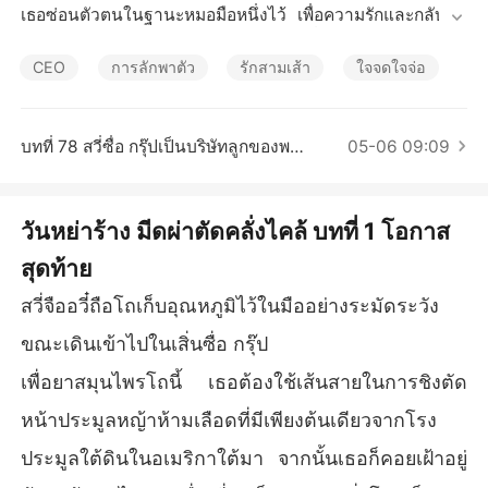
เรื่องสั้นคัดสรร
เธอซ่อนตัวตนในฐานะหมอมือหนึ่งไว้ เพื่อความรักและกลับสู่ค
รอบครัว แต่สิ่งที่ได้รับกลับมาคือ “สวี่จืออวี๋ เธอจะเอาอะไรไปสู้กั
บหว่านซู?”

CEO
การลักพาตัว
รักสามเส้า
ใจจดใจจ่อ
“หว่านซูเป็นแพทย์อัจฉริยะที่จบจากต่างประเทศ ส่วนเธอเป็นแ
ค่แม่บ้านที่ถือมีดผ่าตัดยังไม่มั่นคง”

บทที่ 78 สวี่ซื่อ กรุ๊ปเป็นบริษัทลูกของพวกเขางั้นเหรอ？
05-06 09:09
ครอบครัวของเขายิ่งเยาะเย้ยเธอเรื่องชาติกำเนิดต่ำต้อย และด่
าทอแม่ของเธอที่หายตัวไปว่าเป็นหญิงแพศยาที่หนีไปกับชายอื่
วันหย่าร้าง มีดผ่าตัดคลั่งไคล้ บทที่ 1 โอกาส
น

สุดท้าย
แต่พวกเขาไม่รู้ว่าเธอเคยเป็นศัลยแพทย์ทหารที่อายุน้อยที่สุดใน
สวี่จืออวี๋ถือโถเก็บอุณหภูมิไว้ในมืออย่างระมัดระวัง
กองกำลังรักษาสันติภาพของสหประชาชาติ!

ขณะเดินเข้าไปในเสิ่นซื่อ กรุ๊ป
สถาบันการแพทย์ชั้นนำของโลกขอร้องให้มาร่วมงานถึงสามค
เพื่อยาสมุนไพรโถนี้ เธอต้องใช้เส้นสายในการชิงตัด
รั้งเพื่อให้เธอเป็นศาสตราจารย์ประจำ!

หน้าประมูลหญ้าห้ามเลือดที่มีเพียงต้นเดียวจากโรง
แม่ของเธอเป็นตำนานในวงการแพทย์รุ่นก่อน!

ประมูลใต้ดินในอเมริกาใต้มา จากนั้นเธอก็คอยเฝ้าอยู่