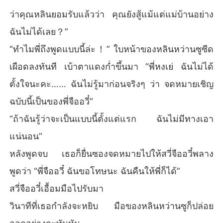
ว่าคุณหลินยอมรับแล้วว่า คุณยังสู้แม้แต่แม่บ้านอย่าง
ฉันไม่ได้เลย？”
“ทำไมพี่ถึงพูดแบบนี้ล่ะ！” ใบหน้าของหลินหว่านซูซีด
เผือดลงทันที เบ้าตาแดงก่ำขึ้นมา “พี่หงเย่ ฉันไม่ได้
ตั้งใจนะคะ…… ฉันไม่รู้มาก่อนจริงๆ ว่า จดหมายเชิญ
ฉบับนี้เป็นของพี่จืออวี๋”
“ถ้าฉันรู้ว่าจะเป็นแบบนี้ตั้งแต่แรก ฉันไม่มีทางเอา
แน่นอน”
หลังพูดจบ เธอก็ยื่นซองจดหมายไปให้สวี่จืออวี๋พลาง
พูดว่า “พี่จืออวี๋ ฉันขอโทษนะ ฉันคืนให้พี่ก็ได้”
สวี่จืออวี๋เอื้อมมือไปรับมา
วินาทีที่เธอกำลังจะหยิบ มือของหลินหว่านซูก็ปล่อย