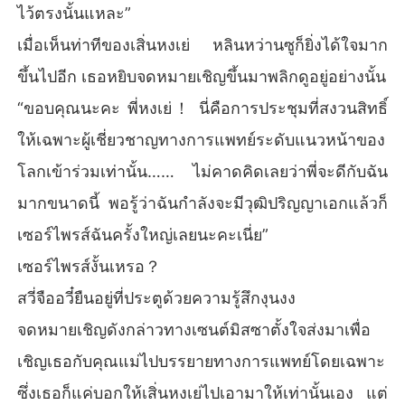
ไว้ตรงนั้นแหละ”
อง “อวี๋อวี๋ เธอเป็นของฉัน ถ้าเธอกล้าชายตามองอดีตสามีอีกแม้
แต่น้อย ฉันจะทำให้เขาหายไปจากโลกนี้!”

เมื่อเห็นท่าทีของเสิ่นหงเย่ หลินหว่านซูก็ยิ่งได้ใจมาก
สวี่จืออวี๋รู้สึกว่าชายคนนี้บ้าคลั่งจนไม่มีทางรักษาได้

ขึ้นไปอีก เธอหยิบจดหมายเชิญขึ้นมาพลิกดูอยู่อย่างนั้น
“ขอบคุณนะคะ พี่หงเย่！ นี่คือการประชุมที่สงวนสิทธิ์
คืนนั้น ชายคนนั้นบ้าคลั่งดันเธอไปที่กำแพง จูบรอยแผลของเธ
อไม่หยุด และร้องขอเสียงแหบว่า “ขอเธอ รักฉัน หรือให้ฉันรักเ
ให้เฉพาะผู้เชี่ยวชาญทางการแพทย์ระดับแนวหน้าของ
ธอ”

โลกเข้าร่วมเท่านั้น…… ไม่คาดคิดเลยว่าพี่จะดีกับฉัน
เขาคือผู้นำที่มีอิทธิพลสูงสุดที่ทุกคนเคารพนับถือ แต่ยอมเป็นทา
มากขนาดนี้ พอรู้ว่าฉันกำลังจะมีวุฒิปริญญาเอกแล้วก็
สรักของเธอ!
เซอร์ไพรส์ฉันครั้งใหญ่เลยนะคะเนี่ย”
เซอร์ไพรส์งั้นเหรอ？
สวี่จืออวี๋ยืนอยู่ที่ประตูด้วยความรู้สึกงุนงง
จดหมายเชิญดังกล่าวทางเซนต์มิสซาตั้งใจส่งมาเพื่อ
เชิญเธอกับคุณแม่ไปบรรยายทางการแพทย์โดยเฉพาะ
ซึ่งเธอก็แค่บอกให้เสิ่นหงเย่ไปเอามาให้เท่านั้นเอง แต่