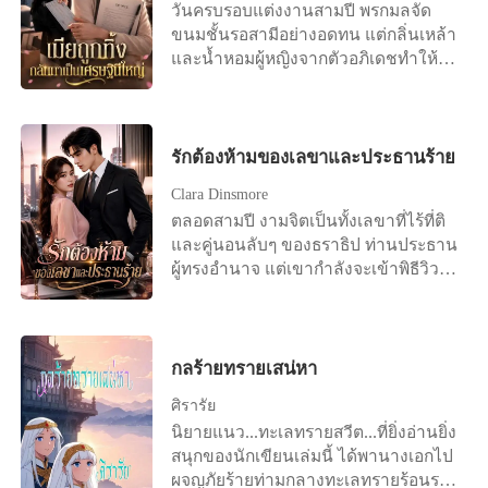
วันครบรอบแต่งงานสามปี พรกมลจัด
ขนมชั้นรอสามีอย่างอดทน แต่กลิ่นเหล้า
และน้ำหอมผู้หญิงจากตัวอภิเดชทำให้
เธอรู้สึกคลื่นไส้ทันที สายของศศิกานต์ดัง
ขึ้น เขาผลักเธอทิ้งแล้ววิ่งออกไปทันที
เธอได้ยินเสียงเขาบอกให้โยนของขวัญ
ครบรอบทิ้ง และบอกว่าเขารักแค่ศศิ
รักต้องห้ามของเลขาและประธานร้าย
กานต์คนเดียว ข่าวการตั้งครรภ์ทำให้อภิ
Clara Dinsmore
เดชโกรธจัด เขายื่นสัญญาหย่าแล้วสั่งให้
ตลอดสามปี งามจิตเป็นทั้งเลขาที่ไร้ที่ติ
เธอไปทำแท้ง เธอล้มลงเพราะถูกผลัก แต่
และคู่นอนลับๆ ของธราธิป ท่านประธาน
เขากลับไม่ยื่นมือช่วย กลับเดินจากไป
ผู้ทรงอำนาจ แต่เขากำลังจะเข้าพิธีวิวาห์
อย่างเย็นชา ที่บริษัท เพื่อนร่วมงาน
กับไฮโซสาวที่คู่ควร เมื่อเธอตัดสินใจขอ
นินทาและศศิกานต์แกล้งให้เธออาเจียน
ลาออกและไปดูตัวเพื่อเริ่มต้นชีวิตใหม่
ต่อหน้าคนอื่น อภิเดชเชื่อคำโกหกของอีก
เขากลับฉีกจดหมายทิ้งและใช้อำนาจ
ฝ่ายเต็มที่ แม้เธอจะปฏิเสธก็ตาม พรกมล
ข่มขู่ไม่ให้เธอหนีไปไหนได้ เขาบีบบังคับ
กลร้ายทรายเสน่หา
เซ็นสัญญาหย่า ลาออกจากงาน แล้วเดิน
ให้เธอใช้มือของตัวเองไปซื้อแหวนหมั้น
ออกจากชีวิตเก่าโดยไม่เหลียวหลัง เธอ
ศิรารัย
วงโตมาให้ว่าที่เจ้าสาวของเขา และเมื่อ
สาบานว่าจะเลี้ยงลูกคนเดียวให้ได้
นิยายแนว...ทะเลทรายสวีต...ที่ยิ่งอ่านยิ่ง
เธอพยายามดิ้นรนโดยอ้างว่ามีคู่หมั้น
สนุกของนักเขียนเล่มนี้ ได้พานางเอกไป
แล้ว ธราธิปก็โกรธจนขาดสติ เขาล็อก
ผจญภัยร้ายท่ามกลางทะเลทรายร้อนระอุ
ประตูห้องทำงานและย่ำยีเธออย่างป่า