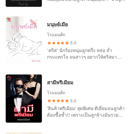
ของลูก ทว่าสิ่งที่พลาดไปแล้วหล่อนกลับ
ยิหวา’ หมอผีสาวสุดแซ่บ ดีกรีนักศึกษา
ลืมไม่ได้ มันฝังใจ ลึกแน่น และพร้อมจะ
ปริญญาโท รับหน้าที่หมอผีต่อจากพ่อ
เรียกร้อง +++++ ‘นันทิยา’ ม่ายสาวไฮโซ
คอยดูแลปัดเป่าไม่ได้พวกผีร้ายหนีนรก
ตั้งแต่สามีตายจาก หล่อนไม่คิดจะ
มนุษย์เมีย
ขึ้นมารบกวนชาวบ้าน ‘ไตรทศ’ นาย
แต่งงานใหม่ เพราะไม่อยากให้ใครมา
แพทย์หนุ่มรูปงาม ไม่เคยคิดจะเชื่อเรื่อง
ทำลายความทรงจำดีๆ ของหล่อนกับ
โรแมนติก
ไร้สาระ แต่เพราะน้องสาวคนเดียวป่วย
สามี แต่ความอยากที่ไม่ปรานีใคร ก็
5.0
หาสาเหตุไม่ได้ เขาจึงต้องมาขอร้องให้
ทำให้นันทิยาร้อนรุ่ม +++++ ‘มีนา’ เข็ด
‘คริส’ นักร้องหนุ่มลูกครึ่ง หล่อ ล่ำ
หล่อนช่วย แต่!! ผู้หญิงหน้าตาดีระดับ
กับรักครั้งแรกจนไม่คิดจะมีใครอีก แต่
กระแทกใจ จนสาวๆ อยากให้คริสมา
นางงามดันเลี้ยงหนุ่มกล้ามล่ำไว้เต็ม
แล้วความรักก็หวนมาให้เจ็บแสบและ
กระแทกใส่แรงๆ แต่มันติดที่ว่าคริสมีเมีย
บ้าน นั่นจะให้เขาเชื่อถือหล่อนได้เหรอ
ซาบซ่าน และครั้งนี้ไม่ได้มาเพียง 1 แต่
แล้วน่ะสิ แล้ว ‘ผึ้ง’ ก็ไม่นิยมใช้ของร่วม
แล้วนี่มันตำหนักแม่หมอหรือว่าฮาเร็มกัน
มาถึง 2 หล่อนควรทำอย่างไร ในเมื่อคน
กับใครซะด้วย คริสเลยต้องอยู่กับความ
แน่ และยังมีเรื่องร้อนๆ ซ่อนสวาทอีก 2
หนึ่งก็รัก แต่อีกคนก็หวั่นไหว
สามีพรีเมียม
ช้ำเพราะผึ้งหนีไป แต่เมื่อกลับมาเจอกัน
เรื่อง คือ เล่นของ(ใหญ่) และ สาปสังวาส
อีกครั้ง คริสก็พร้อมจะทำทุกทางให้ ‘เมีย
จะพาคุณไปเพลิดเพลินกับเรื่องเสียวสยอง
โรแมนติก
เก่า’ กลับมาเป็น ‘เมีย (ไม่) เก่า’ ของเขา
5.0
ให้ได้ เพราะรู้แล้วว่าการร่วมรักจะสำเร็จ
'สินค้าพรีเมียม' สุดพิเศษ ดีเยี่ยมจนลูกค้า
ได้ก็ต่อเมื่อได้ร่วมกับคนที่รักเท่านั้น
ต้องซื้อซ้ำ!! เพราะเป็นลูกจ้างมันรวยช้า
'เซาะทราย' ดีไซเนอร์ชุดชั้นในสตรี จึง
เลือกที่จะเปิดแบรนด์ของตัวเอง 'Sai' ชุด