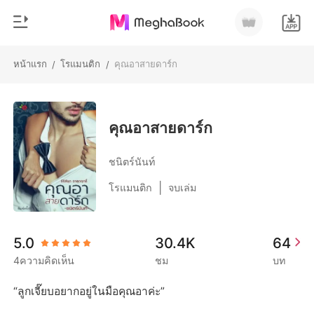
หน้าแรก
โรแมนติก
คุณอาสายดาร์ก
/
/
0
หน้าแรก
เติมเงิน
หมวดหมู่
คุณอาสายดาร์ก
สมัยใหม่
ประวัติการอ่าน
ชนิตร์นันท์
ประวัติศาสตร์
|
โรแมนติก
จบเล่ม
ออกจากระบบ
โรแมนติก
นิยายวาย
ดาวน์โหลดแอป
5.0
30.4K
64
มหาเศรษฐี
4ความคิดเห็น
ชม
บท
รายการ
“ลูกเจี๊ยบอยากอยู่ในมือคุณอาค่ะ”
