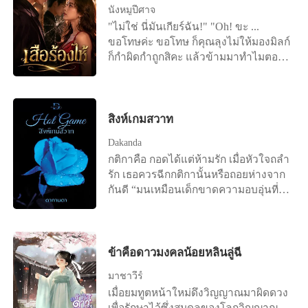
นังหมูปีศาจ
เป็นลูกสาวคนเดียว จึงต้องมาเรียนรู้งาน
"ไม่ใช่ นี่มันเกียร์ฉัน!" "Oh! ขะ ...
ในไร่กาแฟ ตอนแรก เธอก็อยากจะไปหา
ขอโทษค่ะ ขอโทษ ก็คุณลุงไม่ให้มองมิลก์
ประสบการณ์ ในสิ่งที่ตัวเองเรียนมา แต่ก็
ก็กำผิดกำถูกสิคะ แล้วข้ามมาทำไมตอน
ถูกผู้เป็นมารดาขอร้องให้มาช่วยงานคุณ
รถไม่นิ่งละคะ" "ใครมันจะไปคิด ว่าเธอ
พ่อซะก่อน เพราะพ่อของเธอก็อายุมาก
จะคิดทำมิดีมิร้ายกับฉันเล่า" "มิลก์เหรอ
แล้ว เธอจึงยอมมาเรียนรู้งานในไร่กาแฟ
คะ ที่คิดทำมิดีมิร้ายกับคุณลุงน่ะ ไม่ใช่
ไร่ที่ทำให้เธอ ได้ไปเรียนเมืองนอก ไร่ที่
ใช่คุณลุงเหรอคะ มาสอนมิลก์ขับรถแท้ๆ
สิงห์เกมสวาท
เป็นทุกสิ่งทุกอย่างของครอบครัวเธอ และ
ตรงนั้นยังจะตั้งอยู่อีก"
ตอนนี้เวลาก็ผ่านมาเกือบปีแล้ว เธอได้
Dakanda
มาทำงานแทนผู้เป็นบิดา ได้เต็มตัวแล้ว
กติกาคือ กอดได้แต่ห้ามรัก เมื่อหัวใจถลำ
เธอมีเพื่อนที่สนิทคนหนึ่งชื่อ อคิณ เป็น
รัก เธอควรฉีกกติกานั้นหรือถอยห่างจาก
เจ้าของไร่ชา ที่อยู่ติดกับไร่กาแฟของเธอ
กันดี “มนเหมือนเด็กขาดความอบอุ่นที่
เควิน เตชะวงศ์วรากุล (คุณเค) อายุ 35 ปี
ต้องได้รับการบำบัด” “ยังไง” สายตาคม
นักธุรกิจหนุ่มหล่อ เป็นผู้ชายที่สาวๆ ต่าง
ไหวเหมือนจะยิ้มได้ ทำมนสิชาหน้าร้อน
หมายปอง เขาทั้งหล่อ ทั้งรวย ก็ไม่แปลก
ผ่าว ทั้งที่นั่งอยู่ในห้องแอร์ กลับเหมือนมี
ที่จะมีสาวๆ เข้ามาหา "ผมเป็นผู้ชายนะ
เปลวแดดมาลูบแก้มให้ร้อนวูบวาบ
ข้าคือดาวมงคลน้อยหลินลู่ฉี
ครับ มีผู้หญิงมาทอดสะพานให้ถึงที่ ผมก็
สีหน้าและลักษณะการเอียงคอมองอย่าง
ต้องเป็นสุภาพบุรุษหน่อยสิครับ จะปล่อย
มาชาวีร์
ใคร่รู้ของหญิงสาวชวนให้หนุ่มทั้งแท่ง
ผ่านได้ยังไง ผมขึ้นเตียงกับพวกเธออยู่
เมื่อยมทูตหน้าใหม่ดึงวิญญาณมาผิดดวง
เลือดร้อนฉ่าใคร่ลงมือสาธิตการบำบัด
บ่อยครั้ง แต่ทุกคนผมก็จะตกลงกับพวก
เพื่อรักษาไว้ซึ่งสมดุลของโลกวิญญาณ