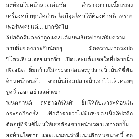
สะท้อนใบหน้าสวยเด่นชัด สำรวจความเนี้ยบของ
เครื่องหน้าทุกสัดส่วน ไม่มีจุดไหนให้ต้องตำหนิ เพราะ
เพอร์เฟค! แต่... ปากซีดไป
ลิปสติกสีแดงก่ำถูกแต่งแต้มบนเรียวปากเสริมความ
อวบอิ่มของกระจับน้อยๆ มือควานหากระปุก
ปิโตรเลียมเจลขนาดจิ๋ว เปิดและแต้มเจลใสที่ปลายนิ้ว
เพียงนิด ยิ้มกว้างใส่กระจกก่อนจะถูปลายนิ้วนั้นที่ซี่ฟัน
ด้านหน้าจนทั่ว จากนั้นก็อมปลายนิ้วเอาไว้แล้วค่อยๆ
รูดนิ้วออกอย่างแผ่วเบา
‘มนตกานต์ ฤทธาอภินันท์’ ยิ้มให้กับเงาสะท้อนใน
กระจกอีกครั้ง เพื่อสำรวจว่าไม่มีเศษของเนื้อลิปสติก
ติดอยู่ที่ฟันซี่ไหนให้เธอต้องขายหน้าเวลาแจกรอยยิ้ม
สะท้านใจชาย และแน่นอนว่าสีแน่นติดทนขนาดนี้ ต่อ