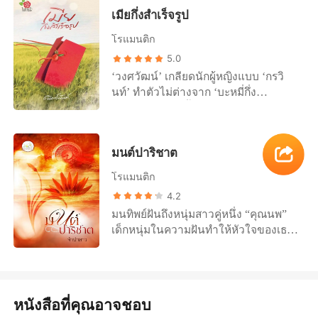
ชั้นในเดลิเวอรี่จึงเกิดขึ้น และทำให้เธอ
เมียกึ่งสำเร็จรูป
ได้พบเขา 'ชาร์ค อิโญน่า' สายลับหนุ่ม
สุดหล่อ 'เธอส่งเขาไปเป็นสินค้าพรีเมียม
โรแมนติก
ให้กับลูกค้า เพื่อแลกกับยอดขายก้อนโตที่
5.0
มีแต่จะเพิ่มขึ้นตามปากต่อปากของผู้ใช้
‘วงศวัฒน์’ เกลียดนักผู้หญิงแบบ ‘กรวิ
บริการ และเขาก็เต็มใจทำ เพราะความ
นท์’ ทำตัวไม่ต่างจาก ‘บะหมี่กึ่ง
หฤหรรษ์นับครั้งไม่ถ้วนที่ได้รับ มาพร้อม
สำเร็จรูป’ แค่เปลื้องผ้าก็พร้อมกินทันที
กับภารกิจที่จะสำเร็จอย่างงดงาม' ชาร์ค
#คุณชายเนี้ยบ #ยายบะหมี่ #เฮียหมี่ #พี่
ต้องทำทุกวิถีทางที่จะเข้าถึงตัวเป้าหมาย
ทิม #นิยายรักเคล้ากลิ่นขี้วัวและแป้งเน่า
ให้มากที่สุด แม้ต้องแฝงตัวเป็นพนักงาน
มนต์ปาริชาต
^v^ ‘เคราะห์ร้าย’ ที่มาพร้อม ‘ดวงเนื้อคู่
จัดส่งที่ 'หล่อ ล่ำ อึดเป็นเลิศ' ก็ต้องยอม
โดดเด่น’ ถุงคลุมใบโตจึงตกใส่กะทันหัน
โรแมนติก
เพราะหล่อนเป็นดวงหงส์คู่มังกร ดวงคู่
4.2
หนังคู่กระดูก ดวงคู่แท้ ทั้งหมดคงจะดีถ้า
มนทิพย์ฝันถึงหนุ่มสาวคู่หนึ่ง “คุณนพ”
หล่อนไม่เป็นลูกสาวฟาร์มโคนม ส่วนเขา
เด็กหนุ่มในความฝันทำให้หัวใจของเธอ
นั้นเกลียดกลิ่นขี้วัวเข้าไส้!!! เขาจะไม่่มี
หวั่นไหว โดยเฉพาะดวงตาคมเข้มของ
วันเอาความสกปรกของขี้วัวมาแปด
เขาที่ฉายแววความรักอย่างเปี่ยมล้มใน
เปื้อนความสะอาดของโรงเส้นก๋วยเตี๋ยว
ทุกครั้งที่มองสบมา สิ่งที่เด็กสาวมองเห็น
เด็ดขาด!
รู้สึก รับรู้ จนแม้กระทั่งนามที่เขาเอ่ยเรียก
หนังสือที่คุณอาจชอบ
“ปาริชาต” มนต์ทิพย์กลับรู้สึกว่าทั้งหมด