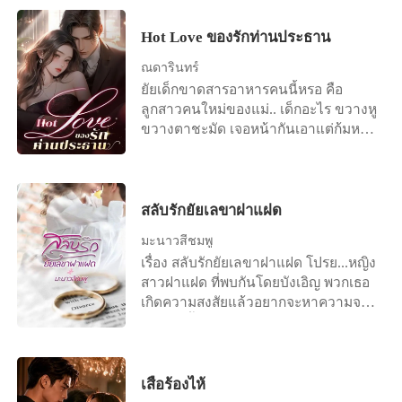
นั้นคือ.. ตัวเธอเอง “ปาริชาต” เจ้าช่อ
ดอกสีแดงเพลิง.. ดอกไม้แห่งการระลึก
Hot Love ของรักท่านประธาน
ชาติ กลิ่นหอมแรง.. ทว่ามนุษย์เดินดินหา
ได้กลิ่นไม่ ด้วยกรุ่นกลิ่นนั้นจรุงใจอยู่ใน
ณดารินทร์
เพียงเทวโลก แล้วหากมีเจ้าช่อดอกสีแดง
ยัยเด็กขาดสารอาหารคนนี้หรอ คือ
เพลิงเป็นสื่อเล่า.. สิ่งนั้นจะเกิดขึ้นได้ไหม
ลูกสาวคนใหม่ของแม่.. เด็กอะไร ขวางหู
ขวางตาชะมัด เจอหน้ากันเอาแต่ก้มหน้า
หลบตา แต่ทำไมยัยเด็กนี่ถึงสวยวันสวย
คืน..ถ้าเขาจะแอบกินเด็กของแม่..จะผิด
ไหม
สลับรักยัยเลขาฝาแฝด
มะนาวสีชมพู
เรื่อง สลับรักยัยเลขาฝาแฝด โปรย...หญิง
สาวฝาแฝด ที่พบกันโดยบังเอิญ พวกเธอ
เกิดความสงสัยแล้วอยากจะหาความจริง
กับเรื่องนี้ คนหนึ่งเก่งฉลาด อีกคนน่ารัก
เรียบร้อย แนะนำตัวละคร กัญญารัตน์
วัชรจิรกุล (กรีน) อายุ 26 ปี ลูกสาวคน
เดียวของคุณภูมิพัฒน์ กับ คุณศิริวรรณ
เสือร้องไห้
เรียนจบมาจาก เยอรมัน แต่ด้วยที่ว่าเธอ