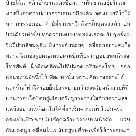
‘ให้ลูกเจี๊ยบอยู่ในมือคุณอานะคะ ไม่ว่าคุณอา จะบีบหรือจะคลา
ป้ายไม้แกะตัวอักษรแสดงชื่อสถานที่แขวนอยู่บริเวณ
ย ลูกเจี๊ยบก็ยินดี’
ทางขึ้นอาคารบ่งบอกว่าเธอมาถึงแล้ว จุดหมายที่ใจใฝ่
หา การรอคอย 7 ปีที่ผ่านมาใกล้จะสิ้นสุดลงแล้ว อีก
นิดเดียวเท่านั้น ทุกความพยายามของเธอจะสัมฤทธิ์ผล
ริมฝีปากสีชมพูอิ่มเป็นกระจับน้อยๆ คลี่ออกอย่างสมใจ
พลางก้มมองรูปหนุ่มหล่อคมเข้มที่ปรากฏอยู่บนหน้าจอ
โทรศัพท์ นิ้วมือเคลื่อนไปที่ปุ่มกดเตรียมจะโทร. ออก
ก่อนจะชะงักนิ้วไว้เพียงเท่านั้นเพราะคิดบางอย่างได้
และนั่นก็ทำให้รอยยิ้มยิ่งระบายกว้างจนใบหน้าสวยที่มี
แว่นกรอบโตปิดอยู่เกือบครึ่งดูกระจ่างใสด้วยความสุข
แต่ถึงอย่างนั้นก็อดไม่ได้ที่จะเช็กความมั่นใจอีกครั้ง
กระเป๋าเป้สะพายใบเก๋ถูกคว้ามาวางบนหน้าตัก แว่น
กันแดดถูกเคลื่อนไปเหน็บอยู่บนศีรษะเพื่อให้กระจกเงา