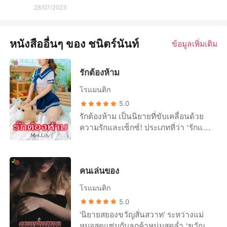
28/07/2023
หนังสืออื่นๆ ของ ชนิตร์นันท์
ข้อมูลเพิ่มเติม
รักต้องห้าม
โรแมนติก
5.0
รักต้องห้าม เป็นนิยายที่ขับเคลื่อนด้วย
ความรักและเซ็กซ์! ประเภทที่ว่า ‘รักแล้ว
ทำอะไรก็ไม่ผิด’ หรือ ‘ด้วยความสมยอม’
‘นิชชา’ หญิงสาวที่มีความหลงใหลให้กับ
คนที่ไม่คู่ควร ทว่า... หากใจมันหลงไป
คนเล่นของ
แล้ว หล่อนจะทำยังไง ถอยห่าง หรือ ก้าว
เข้าหา ในเมื่อหัวใจร่ำร้อง และ กายเนื้อ
โรแมนติก
ต้องการ +++++ ‘นีรนุช’ ลูกสะใภ้ตระกูล
5.0
ใหญ่ที่สามีไม่ค่อยมีเวลาให้ แต่หล่อนก็
'นิยายสยองขวัญสั่นสวาท' ระหว่างแม่
พยายามเป็นสะใภ้ เป็นเมีย และแม่ที่ดี
หมอสุดแซ่บกับลูกค้าหนุ่มสุดล่ำ ‘ขวัญ