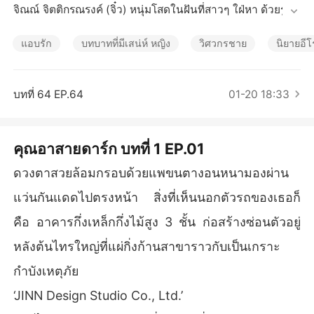
เรื่องสั้นคัดสรร
จิณณ์ จิตติกรณรงค์ (จิ๋ว) หนุ่มโสดในฝันที่สาวๆ ใฝ่หา ด้วยรูปลั
กษณ์หล่อร้าย ไม่ต่างจากเสือคอยขย้ำเหยื่อ สาวสวยหลากวงกา
รจึงพร้อมกดบัตรคิวอยากเป็น ‘ลูกไก่ในกำมือ’ ของจิณณ์กันทั้ง
แอบรัก
บทบาทที่มีเสน่ห์ หญิง
วิศวกรชาย
นิยายอีโ
นั้น

มนตกานต์ ฤทธาอภินันท์(ลูกเจี๊ยบ) แอบรัก 'อาจิ๋ว' ตั้งแต่เริ่มเป็
นสาว ปรุงแต่งตัวเองให้เป็นในสิ่งที่ ‘อาจิ๋ว’ ชอบ ทำทุกทางให้ไ
บทที่ 64 EP.64
01-20 18:33
ด้ใกล้ชิด เขาชอบสาวสวย เปรี้ยวอมหวาน เซ็กซี่เล็กๆ น่ารักหน่
อยๆ เธอจะเป็นทั้งหมดเพื่อมัดอาจิ๋วให้อยู่มือ เมื่อแผนลงล็อก มน
ตกานต์ก็พร้อมลุย!!

คุณอาสายดาร์ก บทที่ 1 EP.01
เธอจะ #อ่อย เบอร์แรง ให้อาจิ๋วหวั่นไหว จะ #ยั่ว ทุกทาง ให้อา
จิ๋วปวดหนึบ แม้จะเห็นแล้วว่า บางสิ่งบนร่างกายของเขานั้น ไ
ดวงตาสวยล้อมกรอบด้วยแพขนตางอนหนามองผ่าน
ม่ ‘จิ๋ว’ เลย น่ากลัวอ่ะ... แต่อยากลอง!!

แว่นกันแดดไปตรงหน้า สิ่งที่เห็นนอกตัวรถของเธอก็
จิณณ์ปวดหนึบเมื่อถูกหลานสาวนอกไส้ยั่วทุกวัน ใครจะคิดว่า #
ลูกเจี๊ยบ ตัวอ้วนป้อม ฟันจอบ ใส่แว่นหนา ตัดผมหน้าม้า จะกลา
คือ อาคารกึ่งเหล็กกึ่งไม้สูง 3 ชั้น ก่อสร้างซ่อนตัวอยู่
ยเป็นสาวสะพรั่ง ถูกสเป็กเขาสุดๆ ขนาดนี้ และสัดส่วนสะท้านใ
หลังต้นไทรใหญ่ที่แผ่กิ่งก้านสาขาราวกับเป็นเกราะ
จชายโฉด ก็ส่งผลให้ด้านมืดของเขาปะทุ

“โอม... สมภารต้องไม่กินไก่วัด แต่ถ้าไก่มันน่าฟัดจะทำไง”

กำบังเหตุภัย
โอ้ย!! ยิ่งคิดสมองเขาจะระเบิด โอย...

‘JINN Design Studio Co., Ltd.’