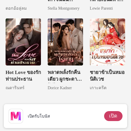
แต่งงานใหม่
เศรษฐี
ดอกอ้อลู่ลม
Stella Montgomery
Lewie Parenti
Hot Love ของรัก
พลาดพลั้งรักคืน
ชายาข้าเป็นหมอ
ท่านประธาน
เดียว ผูกชะตาซีอี
นิติเวช
โอไร้พ่าย
ณดารินทร์
Dorice Kadner
เกาะครีต
เปิด
เปิดรับโบนัส