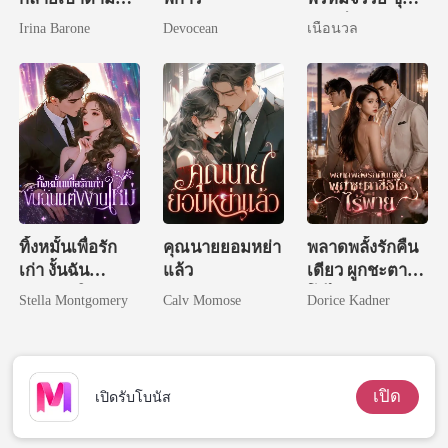
ของทุกคน
ทัณฑ์ทราย
Irina Barone
Devocean
เนื้อนวล
ทิ้งหมั้นเพื่อรัก
คุณนายยอมหย่า
พลาดพลั้งรักคืน
เก่า งั้นฉัน
แล้ว
เดียว ผูกชะตาซีอี
แต่งงานใหม่
โอไร้พ่าย
Stella Montgomery
Calv Momose
Dorice Kadner
เปิด
เปิดรับโบนัส