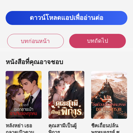
ดาวน์โหลดแอปเพื่ออ่านต่อ
บทถัดไป
บทก่อนหน้า
หนังสือที่คุณอาจชอบ
หลังหย่า เธอ
คุณสามีเป็นผู้
ชีคเถื่อนปล้น
กลายเป้าตามจีบ
พิการ
พรหมจรรย์ ชุด