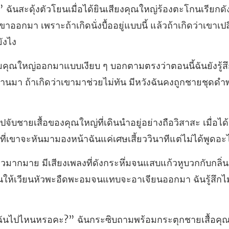
เรียกดั
มเขาออกมา เพราะถ้าเกิดนั่ง
ยังรู
งผ่านมา ถ้าเกิดว่าเขามา
่างถือวิสาสะ เมื่อไ
ี่เ
ก้วหูบวกกับกลิ่
ให้เวียนหัว
?” ฉันกระซิบถามพร้อมกระตุกช