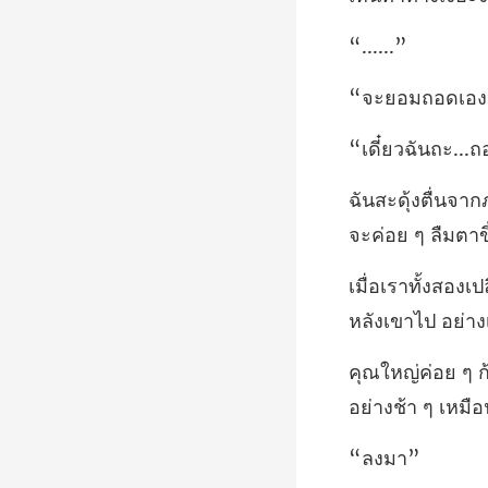
...
ง
นถะ...ถ
จะค่อย ๆ ลืม
อย่างช้า ๆ เหมือ
ลง