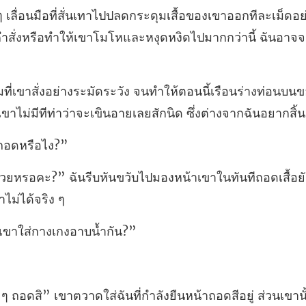
ออกทีละเม็ดอย่
คำสั่งหรือทำให้เ
้เรือนร่างท่อนบน
 เขาไม่ม
ถ
วับไปมองหน้าเขาในทันทีถอดเสื้อ
เขาใส่กางเ