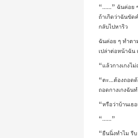
ถ้าเกิดว่าฉันขัด
เปล่าต่อหน้าฉัน
งเกงไม่
เธอ
...