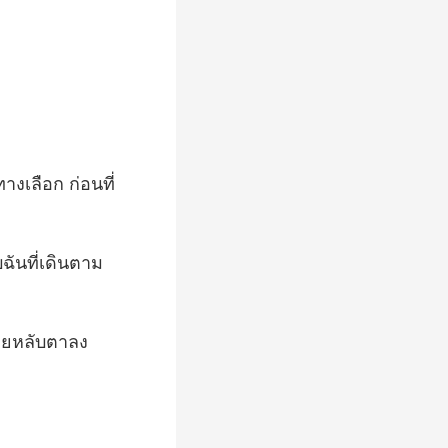
างเลือก ก่อนที่
บฉ
อยหลับตาลง