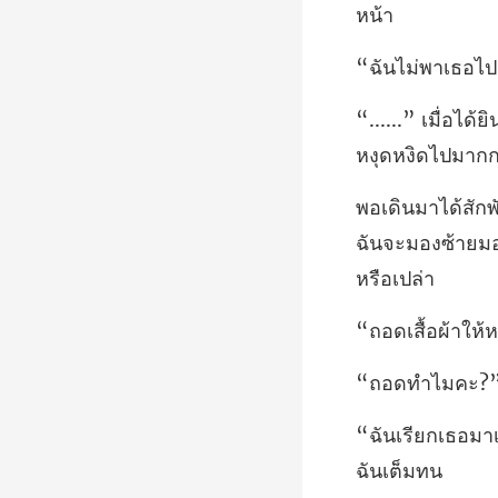
ธอไป
ฉันจะมองซ้ายมอ
ื้อผ้าใ