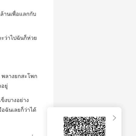
 จะว
ตัว พลางยกสะโพก
งแข็งบางอย่าง