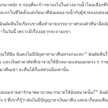
้ำโดยเลือกที
ั้งแรกใน
รยากาศรอบตัวที่น่าอึดอัดน
ยืม และเงินค่าผ่าตัดที่เขาจ่ายให้อีกหลายแสนบอกตรง ๆ
น?” ฉันย
 ๆ ที่เขาก็รู้ว่