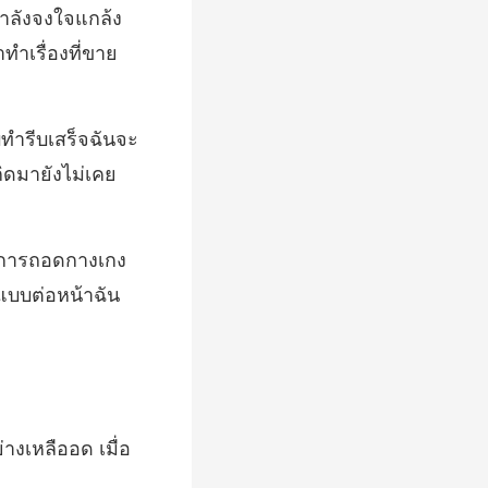
กำลังจงใจแกล้ง
รีบทำรีบเสร็จฉันจะ
ดการถอดกางเกง
่า